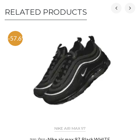
RELATED PRODUCTS
-57.6%
NIKE AIR MAX 97
נעלי נייק-Nike air max 97 Black WHITE