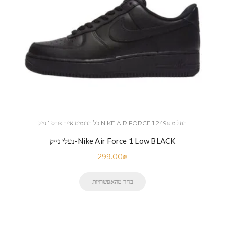
כל הדגמים אייר פורס 1 נייק NIKE AIR FORCE 1 החל מ 249₪
נעלי נייק-Nike Air Force 1 Low BLACK
299.00
₪
בחר מהאפשרויות