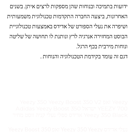
ידועות בתמיכה ובנוחות שהן מספקות לרצים איתן. בשנים
האחרונות, ביצעה החברה התקדמות טכנולוגית משמעותית
ושיפרה את נעלי הספורט של אדידס באמצעות טכנולוגיית
הבוסט המחזירה אנרגיה לרץ ונותנת לו תחושה של שליטה
ונוחות מירבית בכף הרגל.
דגם זה עומד בקידמת הטכנולוגיה והנוחות .
Yeezy זאפ Yeezy 350 Yeezy Boost 350 V2
YEEZY 700 ישראל Adidas Yeezy Boost 350
Yeezy 350 Black אדידס ספלי נעלי קניה ווסט מחיר
נעלי אדידס Yeezy 350 Yeezy זאפ Yeezy Boost 350