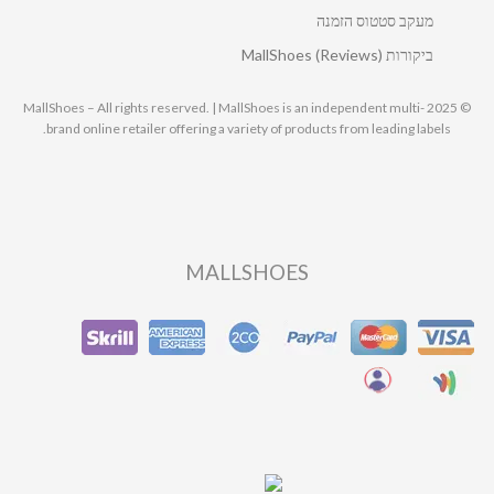
מעקב סטטוס הזמנה
ביקורות MallShoes (Reviews)
© 2025 MallShoes – All rights reserved. | MallShoes is an independent multi-
brand online retailer offering a variety of products from leading labels.
MALLSHOES