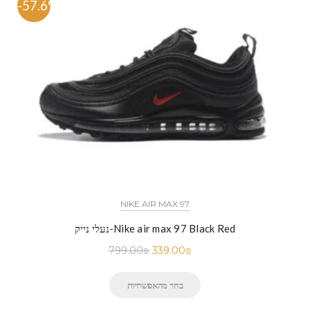
-57.6%
NIKE AIR MAX 97
נעלי נייק-Nike air max 97 Black Red
799.00
₪
339.00
₪
בחר מהאפשרויות