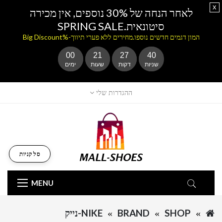
x
לאחר הנחה של 30% נוספים, אין מכירה
סיטונאית.SPRING SALE
המון דגמים חדשים נוספו.מחירים ללא פערי תיווך-%Big Discount
00
21
27
40
שניות
דקות
שעות
ימים
ההגדרות שלי
סל קניות
MENU
SHOP
BRAND
NIKE-נייק