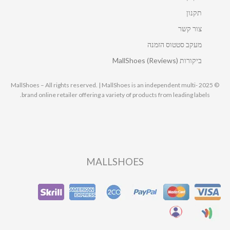
תקנון
צור קשר
מעקב סטטוס הזמנה
ביקורות MallShoes (Reviews)
© 2025 MallShoes – All rights reserved. | MallShoes is an independent multi-
brand online retailer offering a variety of products from leading labels.
MALLSHOES