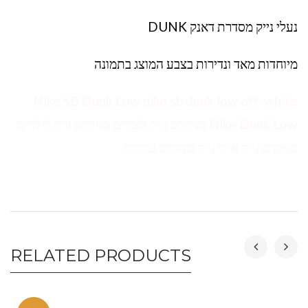
נעלי נייק מסדרת דאנק DUNK
מיוחדות מאד ונדירות בצבע המוצג בתמונה
Nike SB Dunk Low nike sb dunk low off-white
Nike Dunk Low סניקרס נייק לגברים סניקרס נייק לילדים
סניקרס נייק אייר נייק סניקרס גבוהות
RELATED PRODUCTS