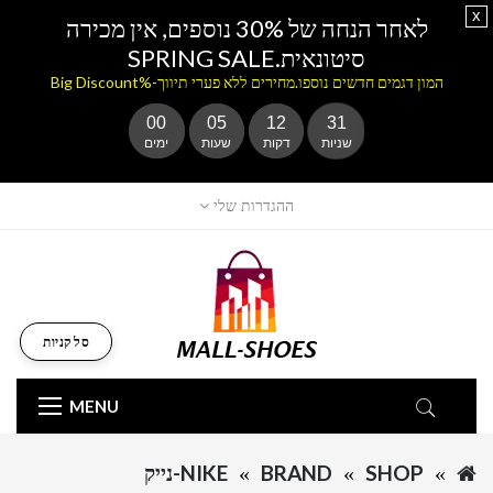
x
לאחר הנחה של 30% נוספים, אין מכירה
סיטונאית.SPRING SALE
המון דגמים חדשים נוספו.מחירים ללא פערי תיווך-%Big Discount
00
05
12
31
שניות
דקות
שעות
ימים
ההגדרות שלי
סל קניות
MENU
SHOP
BRAND
NIKE-נייק