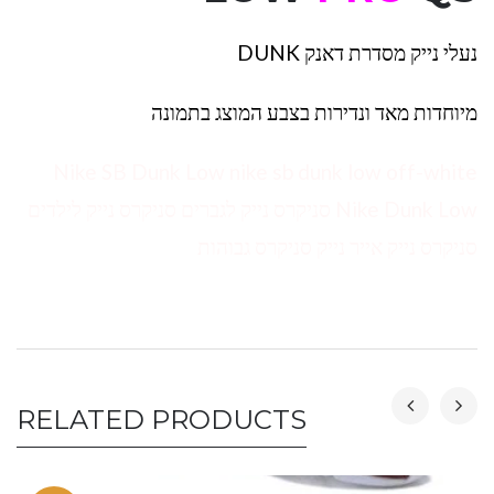
נעלי נייק מסדרת דאנק DUNK
מיוחדות מאד ונדירות בצבע המוצג בתמונה
Nike SB Dunk Low nike sb dunk low off-white
Nike Dunk Low סניקרס נייק לגברים סניקרס נייק לילדים
סניקרס נייק אייר נייק סניקרס גבוהות
RELATED PRODUCTS