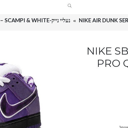
NIKE AIR DUNK SER
נעליי נייק-NIKE SB DUNK LOW PRO QS – SCAMPI & WHITE
NIKE SB DU
PRO Q
וגבל.