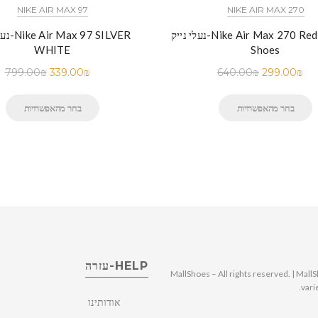
NIKE AIR MAX 97
NIKE AIR MAX 270
נעלי נייק-Nike Air Max 270 Red Running
נעלי נייק
WHITE
Shoes
799.00
₪
339.00
₪
640.00
₪
299.00
₪
בחר מהאפשרויות
בחר מהאפשרויות
HELP-עזרה
© 2025 MallShoes – All rights reserved. | 
vari
אודותינו