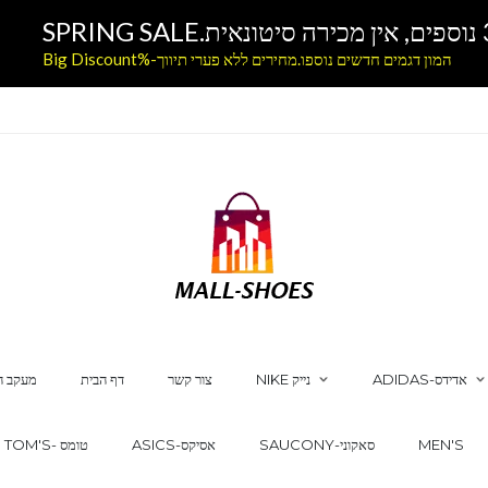
המון דגמים חדשים נוספו.מחירים ללא פערי תיווך-%Big Discount
ADIDAS-אדידס
NIKE נייק
צור קשר
דף הבית
מעקב ה
MEN'S
SAUCONY-סאקוני
ASICS-אסיקס
TOM'S- טומס