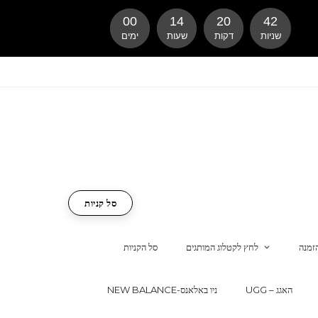
00
14
20
41
שניות
דקות
שעות
ימים
סל קניות
זמנה
לחץ לקטלוג המותגים
סל הקניות
UGG – האגג
NEW BALANCE-ניו באלאנס