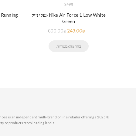
249₪
Nike Air Max 270 (Wi
נעלי נייק-Nike Air Force 1 Low White
Green
600.00
₪
249.00
₪
בחר מהאפשרויות
MallShoes is an independent multi-brand online retailer offering a
ety of products from leading labels.