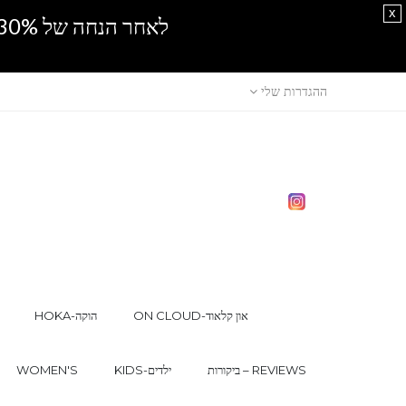
x
לאחר הנחה של 30% נוספים, אין מכירה סיטונאית.SPRING SALE
ההגדרות שלי
ON CLOUD-און קלאוד
HOKA-הוקה
ביקורות – REVIEWS
KIDS-ילדים
WOMEN'S