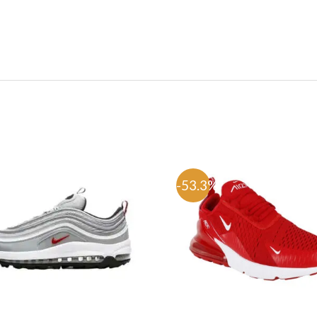
%
-53.3%