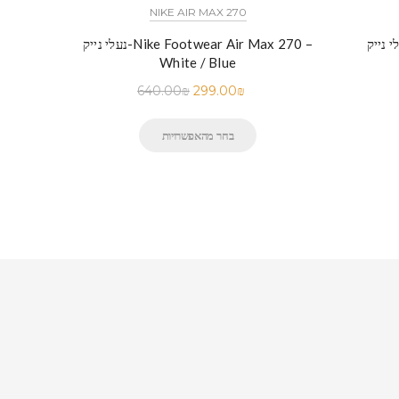
NIKE AIR MAX 270
-Nike Air Max 97 SILVER
נעלי נייק-Nike Footwear Air Max 270 –
White / Blue
640.00
₪
299.00
₪
בחר מהאפשרויות