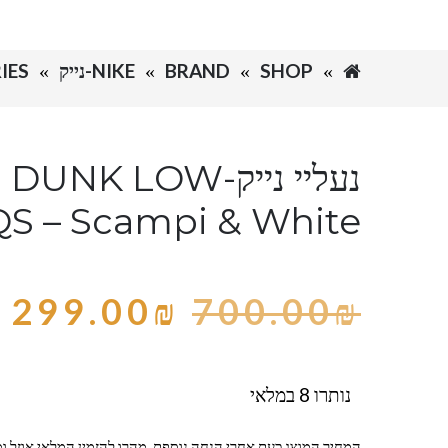
SHOP
BRAND
NIKE-נייק
IES
נעליי נייק-NK LOW
S – Scampi & White
299.00
₪
700.00
₪
נותרו 8 במלאי
המחיר המוצג כעת אחרי הנחה נוספת, מהרו להזמין המלאי אוזל ומ