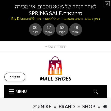
x
לאחר הנחה של 30% נוספים, אין מכירה
סיטונאית.SPRING SALE
המון דגמים חדשים נוספו.מחירים ללא פערי תיווך-%Big Discount
00
17
52
48
שניות
דקות
שעות
ימים
ההגדרות שלי
סל קניות
MENU
SHOP
BRAND
NIKE-נייק