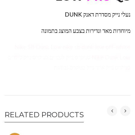
נעלי נייק מסדרת דאנק DUNK
מיוחדות מאד ונדירות בצבע המוצג בתמונה
Nike SB Dunk Low nike sb dunk low off-white
Nike Dunk Low סניקרס נייק לגברים סניקרס נייק לילדים
סניקרס נייק אייר נייק סניקרס גבוהות
RELATED PRODUCTS