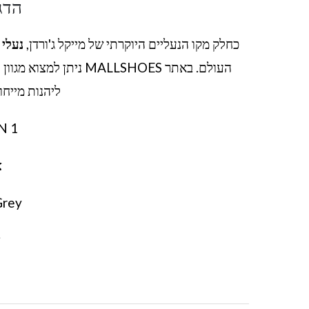
הדג
כחלק מקו הנעליים היוקרתי של מייקל ג'ורדן,
נעלי ג
העולם. באתר MALLSHOES
ליהנות מייחו
N 1
צ
Grey
צ