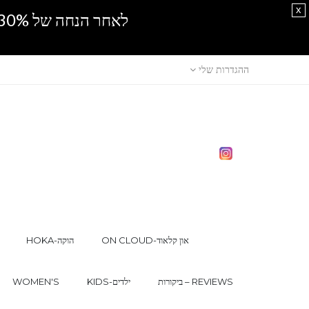
x
לאחר הנחה של 30% נוספים, אין מכירה סיטונאית.SPRING SALE
ההגדרות שלי
ON CLOUD-און קלאוד
HOKA-הוקה
ביקורות – REVIEWS
KIDS-ילדים
WOMEN'S