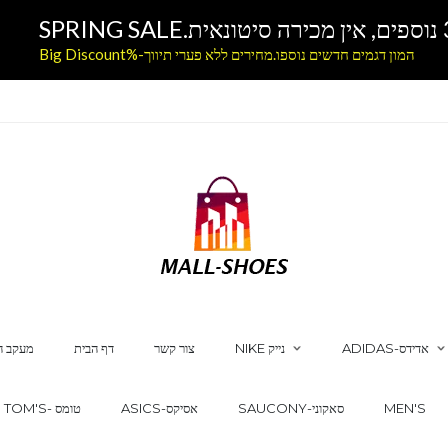
המון דגמים חדשים נוספו.מחירים ללא פערי תיווך-%Big Discount
ADIDAS-אדידס
NIKE נייק
צור קשר
דף הבית
מעקב ה
MEN'S
SAUCONY-סאקוני
ASICS-אסיקס
TOM'S- טומס