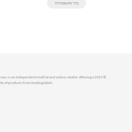
בחר מהאפשרויות
MallShoes is an independent multi-brand online retailer offering a
ety of products from leading labels.