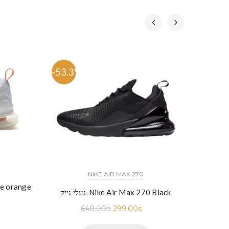
-53.3%
-54%
כל הדגמים אייר פורס 1 נייק NIKE AIR FORCE 1 החל מ
NIKE AIR MAX 270
נעלי נייק-e
יק-Nike Air Force 1 Low Black
נעלי נייק-Nike Air Max 270 Black
640.00
₪
299.00
₪