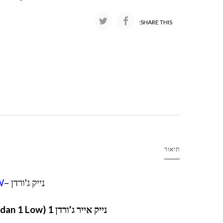
SHARE THIS:
תיאור
נייק ג'ורדן –
W
נייק אייר ג'ורדן 1 LOW (Nike Air Jordan 1 Low) – נעל אייקונית לכל מטרה