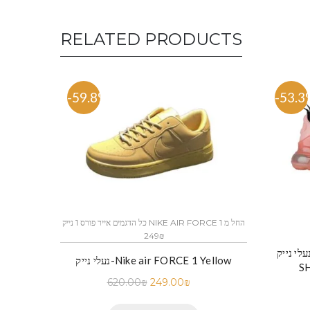
RELATED PRODUCTS
-59.8%
-53.3
כל הדגמים אייר פורס 1 נייק NIKE AIR FORCE 1 החל מ
249₪
לי נייק-NIKE AIR MAX 270 THREE
נעלי נייק-Nike air FORCE 1 Yellow
S
620.00
₪
249.00
₪