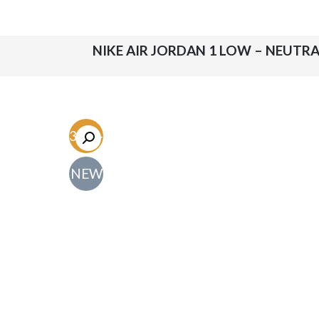
-63.5%
NEW