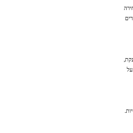
ירה
רים
נקת,
על
ות.