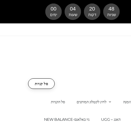
00
04
20
47
שניות
דקות
שעות
ימים
סל קניות
זמנה
לחץ לקטלוג המותגים
סל הקניות
UGG – האגג
NEW BALANCE-ניו באלאנס