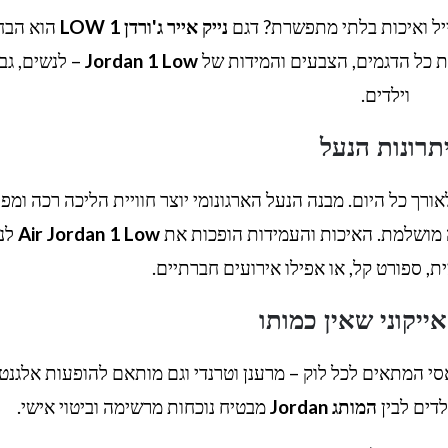
ל ואיכות בלתי מתפשרת? דגם
נייק אייר ג'ורדן 1 LOW
הוא הבח
Jordan 1 Low
– לנשים, גב
וילדים.
תרונות הנעל
ורך כל היום. מבנה הנעל הארגונומי יוצר חוויית הליכה רכה ומפ
 מושלמת. האיכות והעמידות הופכות את
Air Jordan 1 Low
לנ
ת, ספורט קל, או אפילו אירועים חברתיים.
ייקוני שאין כמותו
 המתאים לכל לוק – מרענן וטרנדי וגם מותאם להופעות אלגנטי
לדים לבין
המותג Jordan
מבטיח נוכחות מרשימה וביטוי אישי.