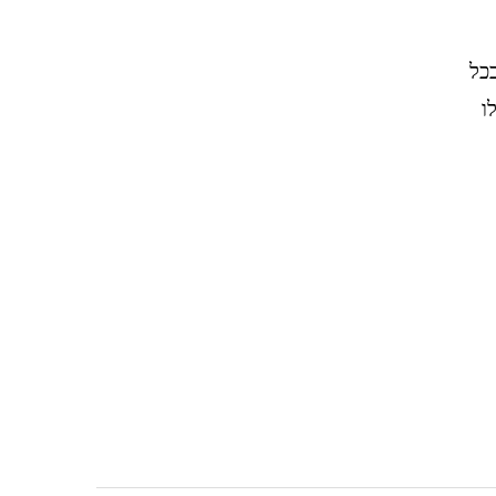
בכל
לו