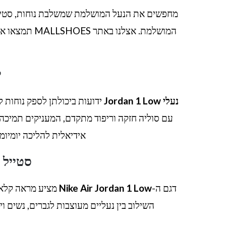
מחפשים את הנעל המושלמת שמשלבת נוחות, סטיי
המושלמת. אצלנו באתר MALLSHOES תמצאו את כל הדגמים, הצבעים והמידות של
י
נעלי Jordan 1 Low
ידועות ביכולתן לספק נוחות לא
עם סוליה חזקה וריפוד מתקדם, המעניקים תמיכה
אידיאלית להליכה יומיומי
סטייל א
דגם ה-
Nike Air Jordan 1 Low
מציע מראה קלאסי
השילוב בין נעליים מעוצבות לגברים, נשים וי