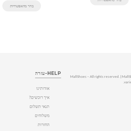
בחר מהאפשרויות
HELP-עזרה
© 2025 MallShoes – All rights reserved. | 
vari
אודותינו
איך רוכשים?
תנאי תשלום
משלוחים
החזרות