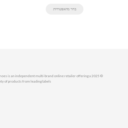
בחר מהאפשרויות
MallShoes is an independent multi-brand online retailer offering a
ety of products from leading labels.