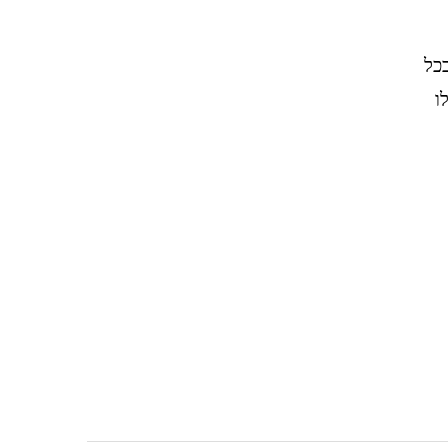
בכל
לו