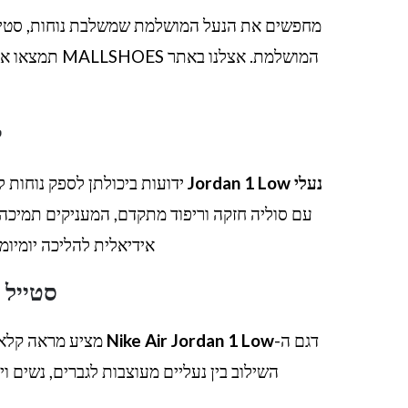
מחפשים את הנעל המושלמת שמשלבת נוחות, סטיי
המושלמת. אצלנו באתר MALLSHOES תמצאו את כל הדגמים, הצבעים והמידות של
י
נעלי Jordan 1 Low
ידועות ביכולתן לספק נוחות לא
עם סוליה חזקה וריפוד מתקדם, המעניקים תמיכה
אידיאלית להליכה יומיומי
סטייל א
דגם ה-
Nike Air Jordan 1 Low
מציע מראה קלאסי
השילוב בין נעליים מעוצבות לגברים, נשים וי