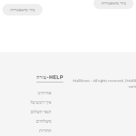
בחר מהאפשרויות
בחר מהאפשרויות
HELP-עזרה
© 2025 MallShoes – All rights reserved. | 
vari
אודותינו
איך רוכשים?
תנאי תשלום
משלוחים
החזרות