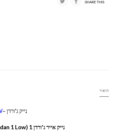
SHARE THIS:
תיאור
נייק ג'ורדן –
W
נייק אייר ג'ורדן 1 LOW (Nike Air Jordan 1 Low) – נעל אייקונית לכל מטרה