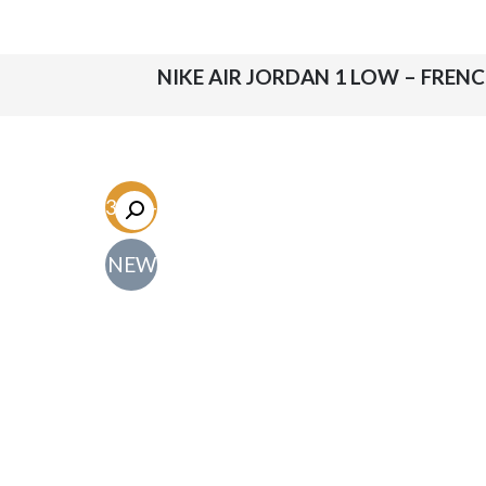
-63.5%
NEW