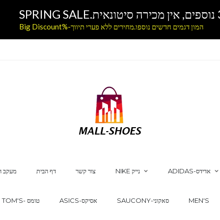
המון דגמים חדשים נוספו.מחירים ללא פערי תיווך-%Big Discount
ADIDAS-אדידס
NIKE נייק
צור קשר
דף הבית
מעקב ה
MEN'S
SAUCONY-סאקוני
ASICS-אסיקס
TOM'S- טומס