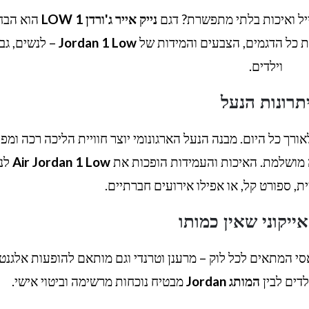
ל ואיכות בלתי מתפשרת? דגם
נייק אייר ג'ורדן 1 LOW
הוא הבח
Jordan 1 Low
– לנשים, גב
וילדים.
תרונות הנעל
ורך כל היום. מבנה הנעל הארגונומי יוצר חוויית הליכה רכה ומפ
 מושלמת. האיכות והעמידות הופכות את
Air Jordan 1 Low
לנ
ת, ספורט קל, או אפילו אירועים חברתיים.
ייקוני שאין כמותו
 המתאים לכל לוק – מרענן וטרנדי וגם מותאם להופעות אלגנטי
לדים לבין
המותג Jordan
מבטיח נוכחות מרשימה וביטוי אישי.