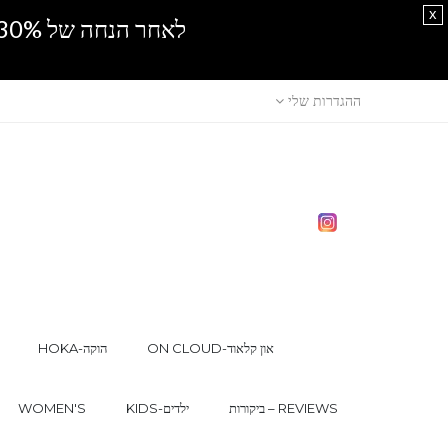
x
לאחר הנחה של 30% נוספים, אין מכירה סיטונאית.SPRING SALE
ההגדרות שלי
ON CLOUD-און קלאוד
HOKA-הוקה
ביקורות – REVIEWS
KIDS-ילדים
WOMEN'S