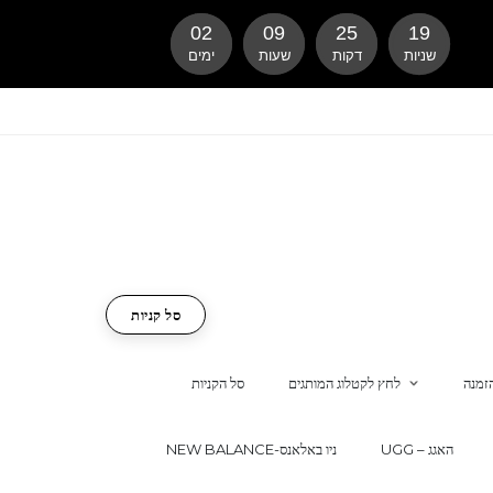
02
09
25
18
שניות
דקות
שעות
ימים
סל קניות
זמנה
לחץ לקטלוג המותגים
סל הקניות
UGG – האגג
NEW BALANCE-ניו באלאנס