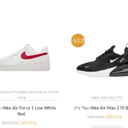
%
-53.3%
249₪
NIKE AIR MAX 270
נע
ק-Nike Air Max 270 BLACK
Red
640.00
₪
299.00
₪
600.00
₪
249.00
₪