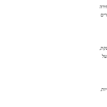
ירה
רים
נקת,
על
ות.