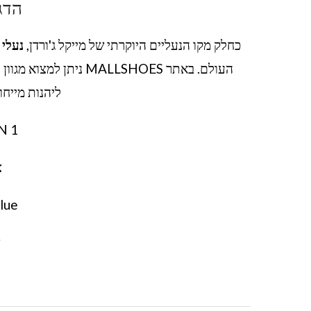
הדג
כחלק מקו הנעליים היוקרתי של מייקל ג'ורדן,
נעלי ג
העולם. באתר MALLSHOES
ליהנות מייחו
N 1
צ
lue
צ