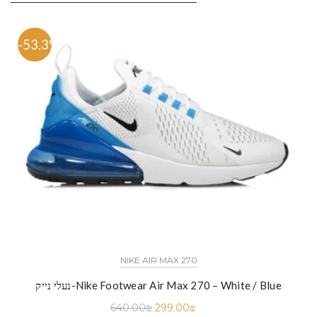
-53.3%
NIKE AIR MAX 270
נעלי נייק-Nike Footwear Air Max 270 – White / Blue
640.00
₪
299.00
₪