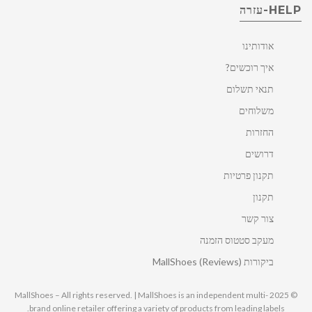
HELP-עזרה
אודותינו
איך רוכשים?
תנאי תשלום
משלוחים
החזרות
דרושים
תקנון פרטיות
תקנון
צור קשר
מעקב סטטוס הזמנה
ביקורות MallShoes (Reviews)
© 2025 MallShoes – All rights reserved. | MallShoes is an independent multi-
brand online retailer offering a variety of products from leading labels.