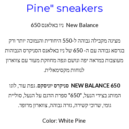
Pine" sneakers
New Balance ניו באלאנס 650
מציגה מקבילה גבוהה ל-550 היחודית והנמוכה יותר ורק
בגרסא גבוהה עם ה- 650 של ניו באלאנס הסניקרס הגבוהות
מעוצבות במראה יפה ונושם וגפה מחוזקת מעור עם צווארון
לנוחות מקסימאלית.
NEW BALANCE 650
סניקרס יוניסקס
.
גפת עור, לוגו
המותג בצידי הנעל, "650" ספרת הדגם על הנעל, סוליית
גומי, שרוכי קשירה, גזרה גבוהה, צווארון מרופד.
Color: White Pine