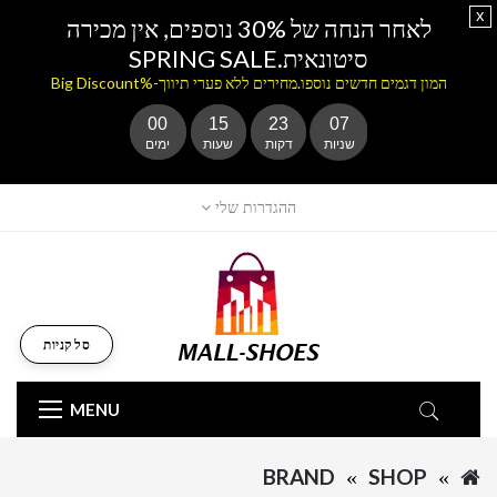
x
לאחר הנחה של 30% נוספים, אין מכירה
סיטונאית.SPRING SALE
המון דגמים חדשים נוספו.מחירים ללא פערי תיווך-%Big Discount
00
15
23
07
שניות
דקות
שעות
ימים
ההגדרות שלי
סל קניות
MENU
BRAND
SHOP