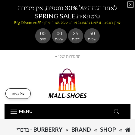
x
לאחר הנחה של 30% נוספים, אין מכירה
סיטונאית.SPRING SALE
המון דגמים חדשים נוספו.מחירים ללא פערי תיווך-%Big Discount
00
00
25
49
שניות
דקות
שעות
ימים
ההגדרות שלי
סל קניות
MENU
SHOP
BRAND
BURBERRY - ברברי