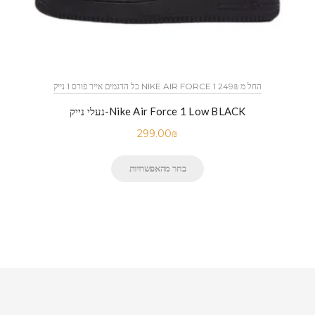
כל הדגמים אייר פורס 1 נייק NIKE AIR FORCE 1 החל מ 249₪
נעלי נייק-Nike Air Force 1 Low BLACK
299.00
₪
בחר מהאפשרויות