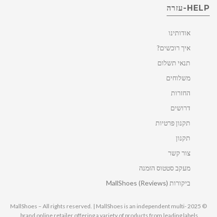
HELP-עזרה
אודותינו
איך רוכשים?
תנאי תשלום
משלוחים
החזרות
דרושים
תקנון פרטיות
תקנון
צור קשר
מעקב סטטוס הזמנה
ביקורות MallShoes (Reviews)
© 2025 MallShoes – All rights reserved. | MallShoes is an independent multi-
brand online retailer offering a variety of products from leading labels.