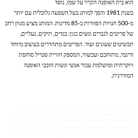
הוא בית האופנה הקרוי על שמו, נוסד
בשנת 1981 והפך למותג בעל השפעה גלובלית עם יותר
מ-500 חנויות הפזורות ב-85 מדינות. המותג מציע מגוון רחב
של פריטים לגברים ונשים כגון: בגדים, תיקים, נעליים,
תכשיטים שעונים ועוד. הפריטים מתהדרים בעיצוב מיוחד
ודינמי, מתוחכם ועכשווי, המספק חוויית סטייל סוחפת
ויוקרתית ומושלמת עבור אנשי ונשות חובבי האופנה
המודרנית.
Michael Kors bags Outlet Michael kors
Michael KORS תיקים מייקל קורס Michael Kors
backpack Michael Kors Bag Michael Kors
sale Michael Kors watch המשביר לצרכן תיקים
מייקל קורס מייקל קורס תיק גב מייקל קורס תיקים 2020