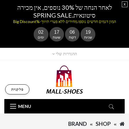
x
לאחר הנחה של 30% נוספים, אין מכירה
סיטונאית.SPRING SALE
המון דגמים חדשים נוספו.מחירים ללא פערי תיווך-%Big Discount
02
17
06
19
שניות
דקות
שעות
ימים
ההגדרות שלי
סל קניות
MENU
BRAND
SHOP