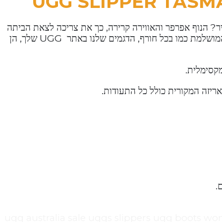
UGG SLIPPER TASM
? הנוף אפרפר והאווירה קרירה, כך את צריכה לצאת הביתה
עטופה בשכבות. אבל אז מחכה לך המגף המושלם המושלמת כמו בכל חורף, הדגמים שלנו באתר UGG שלך, הן
מקסימלית.
אריזה המקורית כולל כל התעודות.
ugg australia sale uggs slippers ugg boots wo