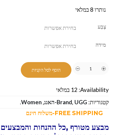
נותרו 8 במלאי
צֶבַע
מידה
הוסף לסל הקניות
Availability:
12 במלאי
קטגוריות:
UGG-האגג
,
Brand
,
Women
.
FREE SHIPPING-משלוח חינם
מבצע מטורף ,כל ההנחות והמבצעים ו