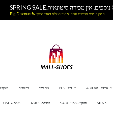
המון דגמים חדשים נוספו.מחירים ללא פערי תיווך-%Big Discount
ADIDAS-אדידס
NIKE נייק
צור קשר
דף הבית
מעקב ה
MEN'S
SAUCONY-סאקוני
ASICS-אסיקס
TOM'S- טומס