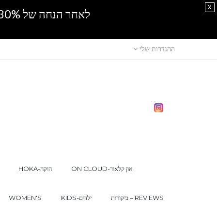
x
לאחר הנחה של 30% נוספים, אין מכירה סיטונאית.SPRING SALE
ההגדרות שלי
ON CLOUD-און קלאוד
HOKA-הוקה
ביקורות – REVIEWS
KIDS-ילדים
WOMEN'S