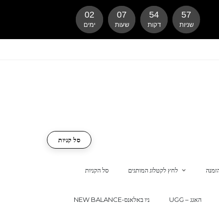
02
07
54
56
שניות
דקות
שעות
ימים
סל קניות
זמנה
לחץ לקטלוג המותגים
סל הקניות
UGG – האגג
NEW BALANCE-ניו באלאנס