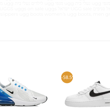
men leather ugg boots ugg store חיקוי
UGG boots ממה עשויות מגפי ugg Ugg ישראל סניפים UGG sale ישראל UGGS uggs on sale uggs
slippers ugg boots women's ugg boots, men gr
%
-58.5%