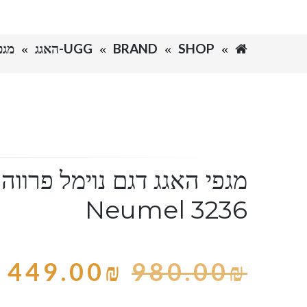
SHOP
BRAND
UGG-האגג
מגפי 
Neumel 3236
449.00
₪
980.00
₪