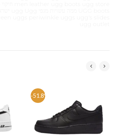
een uggs periwinkle uggs ugg's slides
ugg outlet
-51.8%
-53.