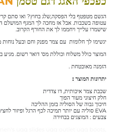
כפכפי האגג דגם טסמן
AN
הגשם מטפטף בלי הפסקה,שלג בחוץ? ואו סתם קריר
שישמרו עלייך ויחממו לך את החורף הקרוב.
יגשימו לך חלומות עם צמר מפנק וחם ובעל נוחות 
המוצר כולל משלוח וכוללת מס' דואר רשום. מגיע ב
הזמנה מאובטחת .
יתרונות המוצר :
שכבת צמר איכותית, דו צדדית
חלק חיצוני מעור הפוך
חיכוך גבוה של הסוליה בזמן ההליכה
EVA סוליה עם יותר תמיכה לכף הרגל ופיזור לחצים.
צבעים : המוצגים בבחירה
men's ugg slides ugg outlet ugg boots,