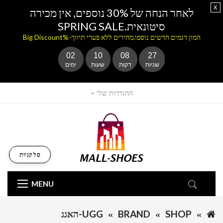
x
לאחר הנחה של 30% נוספים, אין מכירה
סיטונאית.SPRING SALE
המון דגמים חדשים נוספו.מחירים ללא פערי תיווך-%Big Discount
02
10
08
27
שניות
דקות
שעות
ימים
ההגדרות שלי
סל קניות
MENU
SHOP
BRAND
UGG-האגג