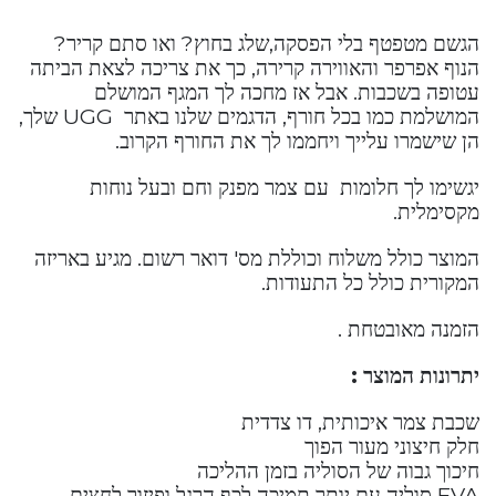
הגשם מטפטף בלי הפסקה,שלג בחוץ? ואו סתם קריר?
הנוף אפרפר והאווירה קרירה, כך את צריכה לצאת הביתה
עטופה בשכבות. אבל אז מחכה לך המגף המושלם
המושלמת כמו בכל חורף, הדגמים שלנו באתר UGG שלך,
הן שישמרו עלייך ויחממו לך את החורף הקרוב.
יגשימו לך חלומות עם צמר מפנק וחם ובעל נוחות
מקסימלית.
המוצר כולל משלוח וכוללת מס' דואר רשום. מגיע באריזה
המקורית כולל כל התעודות.
הזמנה מאובטחת .
יתרונות המוצר :
שכבת צמר איכותית, דו צדדית
חלק חיצוני מעור הפוך
חיכוך גבוה של הסוליה בזמן ההליכה
EVA סוליה עם יותר תמיכה לכף הרגל ופיזור לחצים.