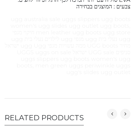
צבעים : המוצגים בבחירה
ugg australia sale uggs slippers ugg boots
women's ugg slides ugg outlet ugg boots,
men leather ugg boots ugg store חיקוי מגפי
ugg נעלי בית ugg מגפי ugg לילדים נעלי בית ugg
מחיר UGG boots ממה עשויות מגפי ugg Ugg ישראל
סניפים UGG sale ישראל UGGS uggs on sale
uggs slippers ugg boots women's ugg
boots, men green uggs periwinkle uggs
ugg's slides ugg outlet
RELATED PRODUCTS