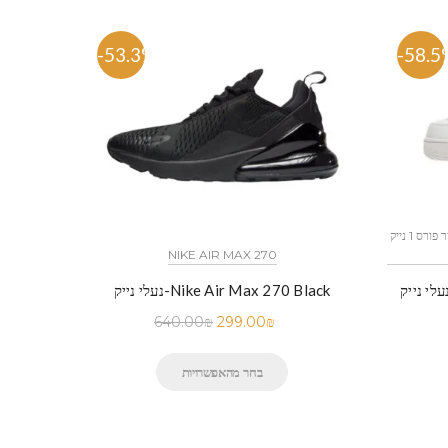
-53.3%
-58.5
כל הדגמים אייר פורס 1 נייק NIKE AIR FORCE 1 החל מ
NIKE AIR MAX 270
לי נייק-Nike Air Force 1 Low White
נעלי נייק-Nike Air Max 270 Black
640.00
₪
299.00
₪
בחר מהאפשרויות