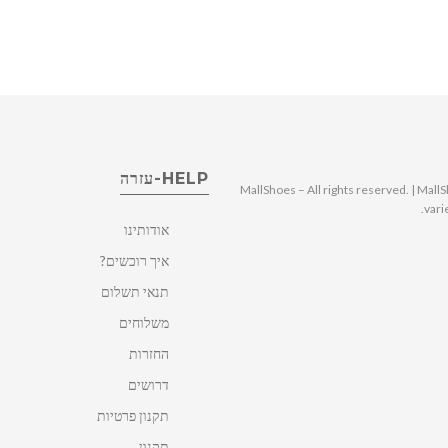
HELP-עזרה
© 2025 MallShoes – All rights reserved. | 
vari
אודותינו
איך רוכשים?
תנאי תשלום
משלוחים
החזרות
דרושים
תקנון פרטיות
תקנון