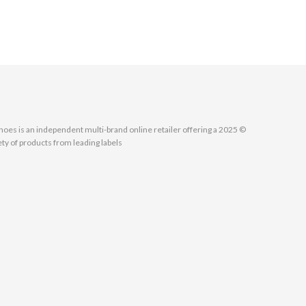
MallShoes is an independent multi-brand online retailer offering a
ety of products from leading labels.