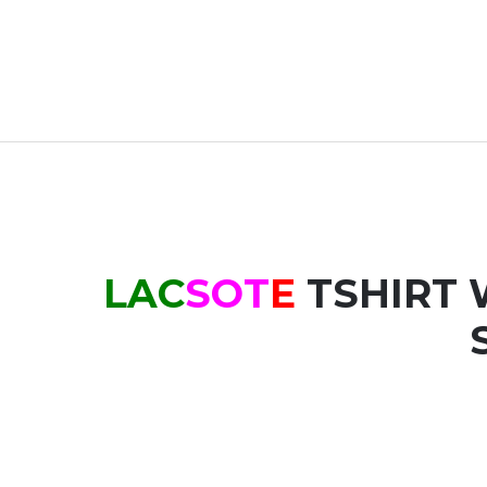
S
OT
E
TSHIRT