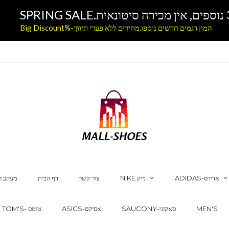
המון דגמים חדשים נוספו.מחירים ללא פערי תיווך-%Big Discount
ADIDAS-אדידס
NIKE נייק
צור קשר
דף הבית
מעקב ה
MEN'S
SAUCONY-סאקוני
ASICS-אסיקס
TOM'S- טומס