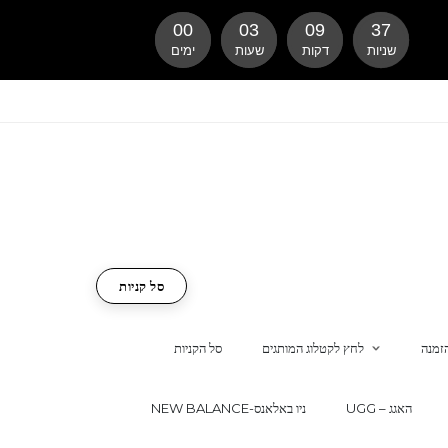
00
03
09
36
שניות
דקות
שעות
ימים
סל קניות
זמנה
לחץ לקטלוג המותגים
סל הקניות
UGG – האגג
NEW BALANCE-ניו באלאנס