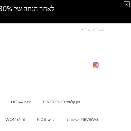
x
לאחר הנחה של 30% נוספים, אין מכירה סיטונאית.SPRING SALE
ההגדרות שלי
ON CLOUD-און קלאוד
HOKA-הוקה
ביקורות – REVIEWS
KIDS-ילדים
WOMEN'S