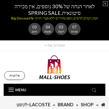
x
לאחר הנחה של 30% נוספים, אין מכירה
סיטונאית.SPRING SALE
המון דגמים חדשים נוספו.מחירים ללא פערי תיווך-%Big Discount
03
04
03
07
שניות
דקות
שעות
ימים
ההגדרות שלי
סל קניות
MENU
SHOP
BRAND
LACOSTE-לקוסט