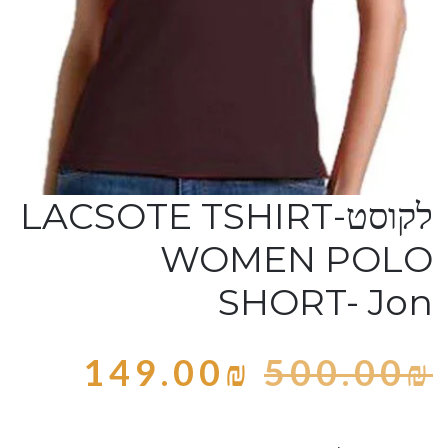
לקוסט-LACSOTE TSHIRT
WOMEN POLO
SHORT- Jon
149.00
₪
500.00
₪