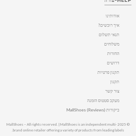
HELP-עזרה
אודותינו
איך רוכשים?
תנאי תשלום
משלוחים
החזרות
דרושים
תקנון פרטיות
תקנון
צור קשר
מעקב סטטוס הזמנה
ביקורות MallShoes (Reviews)
© 2025 MallShoes – All rights reserved. | MallShoes is an independent multi-
brand online retailer offering a variety of products from leading labels.