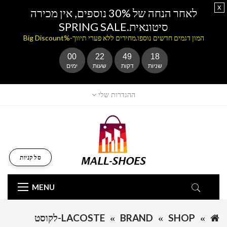
x
לאחר הנחה של 30% נוספים, אין מכירה
סיטונאית.SPRING SALE
המון דגמים חדשים נוספו.מחירים ללא פערי תיווך-%Big Discount
00
22
49
18
שניות
דקות
שעות
ימים
ההגדרות שלי
סל קניות
MENU
SHOP
BRAND
LACOSTE-לקוסט