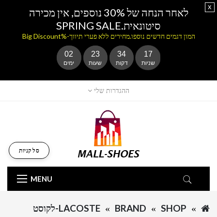
x
לאחר הנחה של 30% נוספים, אין מכירה
סיטונאית.SPRING SALE
המון דגמים חדשים נוספו.מחירים ללא פערי תיווך-%Big Discount
02
23
34
17
שניות
דקות
שעות
ימים
ההגדרות שלי
סל קניות
MENU
SHOP
BRAND
LACOSTE-לקוסט