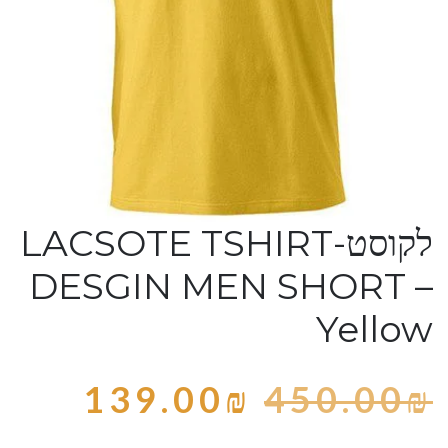
לקוסט-LACSOTE TSHIRT
DESGIN MEN SHORT –
Yellow
139.00
₪
450.00
₪