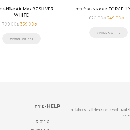
ק-Nike air FORCE 1 Yellow
נעלי נייק
WHITE
620.00
₪
249.00
₪
799.00
₪
339.00
₪
בחר מהאפשרויות
בחר מהאפשרויות
HELP-עזרה
© 2025 MallShoes – All rights reserved. | 
vari
אודותינו