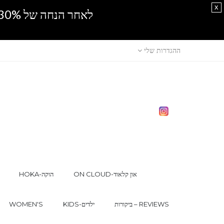
x
לאחר הנחה של 30% נוספים, אין מכירה סיטונאית.SPRING SALE
ההגדרות שלי
ON CLOUD-און קלאוד
HOKA-הוקה
ביקורות – REVIEWS
KIDS-ילדים
WOMEN'S