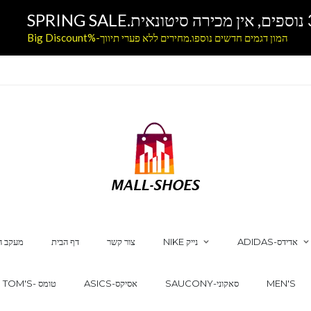
המון דגמים חדשים נוספו.מחירים ללא פערי תיווך-%Big Discount
ADIDAS-אדידס
NIKE נייק
צור קשר
דף הבית
מעקב ה
MEN'S
SAUCONY-סאקוני
ASICS-אסיקס
TOM'S- טומס