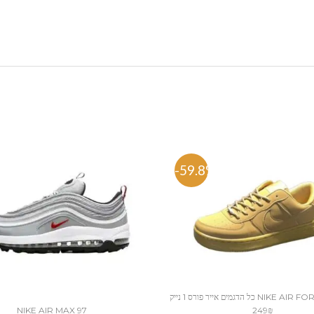
%
-59.8%
כל הדגמים אייר פורס 1 נייק NIKE AIR FORCE 1 החל מ
249₪
NIKE AIR MAX 97