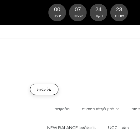
00
07
24
22
שניות
דקות
שעות
ימים
סל קניות
זמנה
לחץ לקטלוג המותגים
סל הקניות
UGG – האגג
NEW BALANCE-ניו באלאנס