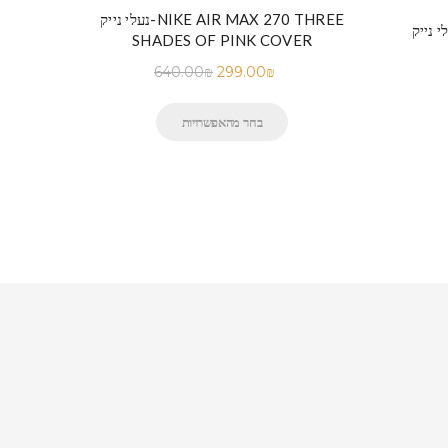
נעלי נייק-NIKE AIR MAX 270 THREE
-Nike Air Max 97 SILVER
SHADES OF PINK COVER
640.00
₪
299.00
₪
בחר מהאפשרויות