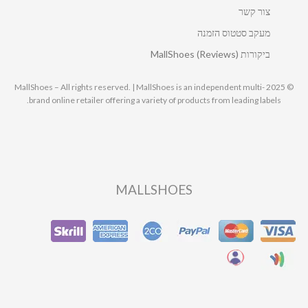
צור קשר
מעקב סטטוס הזמנה
ביקורות MallShoes (Reviews)
© 2025 MallShoes – All rights reserved. | MallShoes is an independent multi-
brand online retailer offering a variety of products from leading labels.
MALLSHOES