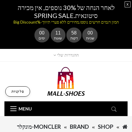
x
לאחר הנחה של 30% נוספים, אין מכירה
סיטונאית.SPRING SALE
המון דגמים חדשים נוספו.מחירים ללא פערי תיווך-%Big Discount
00
11
58
00
שניות
דקות
שעות
ימים
ההגדרות שלי
סל קניות
MENU
SHOP
BRAND
MONCLER-מונקלר