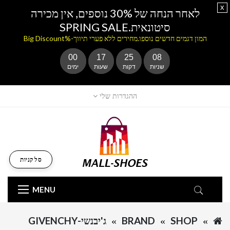
x
לאחר הנחה של 30% נוספים, אין מכירה
סיטונאית.SPRING SALE
המון דגמים חדשים נוספו.מחירים ללא פערי תיווך-%Big Discount
00
17
25
08
שניות
דקות
שעות
ימים
ההגדרות שלי
סל קניות
MENU
SHOP
BRAND
ג'יבנשי-GIVENCHY