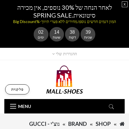
x
לאחר הנחה של 30% נוספים, אין מכירה
סיטונאית.SPRING SALE
המון דגמים חדשים נוספו.מחירים ללא פערי תיווך-%Big Discount
02
14
38
38
שניות
דקות
שעות
ימים
ההגדרות שלי
סל קניות
MENU
SHOP
BRAND
גוצ'י - GUCCI