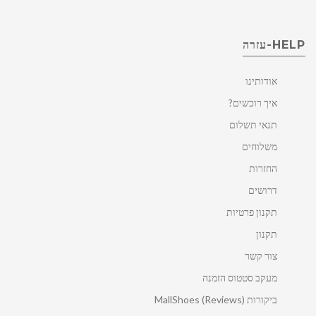
HELP-עזרה
אודותינו
איך רוכשים?
תנאי תשלום
משלוחים
החזרות
דרושים
תקנון פרטיות
תקנון
צור קשר
מעקב סטטוס הזמנה
ביקורות MallShoes (Reviews)