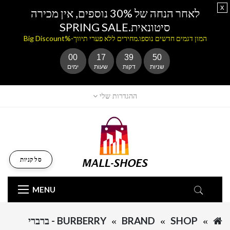
x
לאחר הנחה של 30% נוספים, אין מכירה
סיטונאית.SPRING SALE
המון דגמים חדשים נוספו.מחירים ללא פערי תיווך-%Big Discount
00
17
39
50
שניות
דקות
שעות
ימים
ההגדרות שלי
סל קניות
MENU
SHOP
BRAND
BURBERRY - ברברי