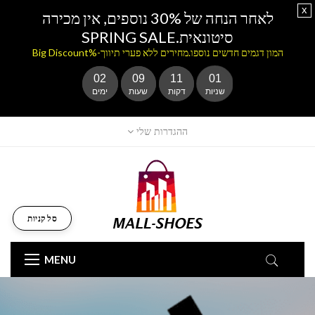
x
לאחר הנחה של 30% נוספים, אין מכירה
סיטונאית.SPRING SALE
המון דגמים חדשים נוספו.מחירים ללא פערי תיווך-%Big Discount
02
09
11
00
שניות
דקות
שעות
ימים
ההגדרות שלי
סל קניות
MENU