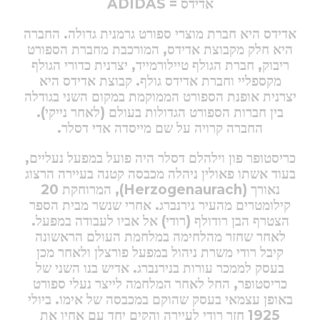
אדידס = ADIDAS
אדידס היא חברת מוצרי ספורט גרמנית גדולה. החברה
היא חלק מקבוצת אדידס, המורכבת מחברת הספורט
ריבוק, חברת הגולף טיילורמייד, יצרנית כדורי הגולף
מקספליי וחברת אדידס גולף. קבוצת אדידס היא
יצרנית אופנת הספורט הממוקמת במקום השני בגודלה
בין חברות הספורט הגדולות בעולם (לאחר נייקי).
החברה קרויה על שם מייסדה אדי דסלר.
כריסטופר פון וילהלם דסלר היה פועל במפעל נעליים,
בעוד אשתו פאולין ניהלה מכבסה קטנה בעיירה הרצוג
נאורך (Herzogenaurach),
המרוחקת 20
קילומטרים מהעיר נירנברג. אחרי שנשר מבית הספר
הצטרף הבן רודולף (רודי) אל אביו לעבודה במפעל.
לאחר שחזר מהלחימה במלחמת העולם הראשונה
קיבל רודי משרת ניהול במפעל פורצלן ולאחר מכן
בעסק לממכר עורות בנירנברג. אדיש בנו השני של
כריסטופר, החל לאחר המלחמה לייצר נעלי ספורט
באופן עצמאי בעסק שהוקם במכבסה של אימו. ביולי
1925 חזר רודי לעיירה והקים יחד עם אחיו את