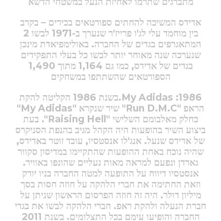
מתברגים שתרמו לאחיזת הנעל במשטחי הדשא
אדידס המשיכה להחתים ספורטאים בכירים – בקרב
בין מוחמד עלי לג'ו פרייז'ר שנערך ב-1971 לבשו 2
המתאגרפים בגדים של החברה. באולימפיאדת מינכן
שנערכה שנה מאוחר יותר לבשו כל בעלי התפקידים
בגדים של אדידס, כמו גם 1,164 מתוך 1,490
הספורטאים שהשתתפו במשחקים
1986: My Adidas.
בשנת 1986 הקליטה להקת
הראפ "Run D.M.C"
שיר שנקרא "My Adidas"
כחלק מאלבומם השלישי "Raising Hell".
בעת
ביצוע השיר בהופעות היה הקהל מגיב בהנפת הסניקרס
של אדידס שנעל. אנג'לו אנסטסיו, עובד זוטר באדידס,
שהיה נוכח באחת ההופעות שהתקיימו במדיסון סקוור
גארדן ונפעם למראה מאות נעליים שהונפו באוויר.
אנסטסיו דיווח על התופעה למטה החברה בניו יורק
וזאת החתימה את חברי הלהקה על חוזה חסות בסך
מיליון דולר. היה זה חוזה הפרסום הראשון שניתן על
חברת הנעלה ולהקת ראפ. חברי הלהקה לבשו את בגדי
החברה והופיעו עימם בכל התצלומים. בשנת 2011