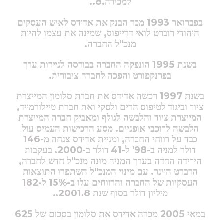
למכירה.8..
בפברואר 1993 מכר הבנק את אדידס לאיש העסקים
היהודי רוברט לואי דרייפוס, שמינה את עצמו להיות
מנכ"ל החברה.
בשנת 1995 הונפקה החברה בבורסה לניירות ערך
בפרנקפורט והפכה לחברה ציבורית.
בשנת 1997 רכשה אדידס את חברת סלומון המייצרת
ציוד וביגוד לטיפוס הרים ולסקי ואת חברת טיילורמייד,
המייצרת ציוד והלבשה לגולף ומאביק חברה המייצרת
הלבשה לרוכבי אופניים. מסע הרכישות העמיס עול
כבד על רווחי החברה, ומניית אדידס צנחה מ-146
דולר למניה ב-98' ל-41 דולר ב-2000. בעקבות
הירידה החדה בערך המניה מונה מנכ"ל חדש לחברה,
הרברט היינר. עם מינוי המנכ"ל השתפרו התוצאות
העסקיות של החברה והרווחים עלו ב-15% ל-182
מיליון דולר בסוף שנת 2001.8..
במאי 2005 מכרה אדידס את סלומון בסכום של 625