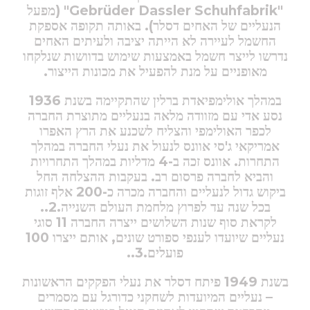
"Gebrüder Dassler Schuhfabrik" (
מפעל
הנעליים של האחים דסלר). באותה תקופה אספקת
החשמל לעיירה לא הייתה יציבה ולעיתים האחים
נדרשו לייצר חשמל באמצעות שימוש בדוושות שנלקחו
מאופניים על מנת להפעיל את מכונות הייצור.
במהלך אולימפיאדת ברלין שהתקיימה בשנת 1936
נסע אדי עם מזוודה מלאה בנעליים מתוצרת החברה
לכפר האולימפי והצליח לשכנע את הרץ האפרו
אמריקאי ג'סי אוונס לנעול את נעלי החברה במהלך
התחרות. אוונס זכה ב-4 מדליות במהלך התחרויות
והביא לחברה פרסום רב. בעקבות ההצלחה החל
ביקוש גדול לנעליים והחברה מכרה כ-200 אלף זוגות
בכל שנה עד לפרוץ מלחמת העולם השנייה.2..
לקראת סוף שנות השלושים ייצרה החברה 11 סוגי
נעליים שיועדו לענפי ספורט שונים, אותם ייצרו 100
פועלים.3..
בשנת 1949 פיתח דסלר את נעלי הפקקים הראשונות
– נעליים המיועדות לשחקני כדורגל עם מסמרים