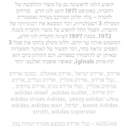
הופיע הלוגו לראשונה גם על מוצרי ההלבשה של
החברה. באוגוסט 1971 הוצג לוגו חדש
ומרהיב
לחברה – עלה תלתן המורכב מצורה גאומטרית
המכילה 3 הצטלבויות, דבר המבטא את רבגוניותה של
החברה. הסמל החל להופיע על מוצרי החברה בשנת
1972. בשנת 1997 הציגה החברה לוגו חדש,
המשמש אותה עד היום. הלוגו משלב בתוכו את סמל 3
הפסים ונראה כהר, דבר המעיד על האתגר והמטרות
שאיתן יש להתמודד בספורט. דגם התלתן כיום הוא
תת-מותג iginals,
שאופיו אופנתי ואלגנטי יותר
אדידס , אדידס ישראל , אדידס אאוטלט , כפכפי אדידס
, נעלי אדידס , אדידס אונליין , אדידס נעליים ,אדידס
עודפים אונליין , נעלי אדידס נשים, אדידס עודפים ,
תיק אדידס , adidas israel ,adidas outlet,
adidas shoes Adidas, yeezy adidas' ultra
boost Adidas , ישראל, adidas ,adidas stan
smith, adidas superstar
ADIDAS – נעלי אדידס במבצע מטורף הנחות ענק