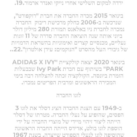
ירדה למקום השלישי אחרי נייקי ואנדר ארמור.19.
בינואר 2015 מכרה החברה את חברת "רוקפורט",
שנרכשה ב-2006 כחלק מרכישת ריבוק
החברה
נמכרה לחברת ניו באלאנס תמורת 280 מיליון דולר
ביוני אותה שנה הוציאה החברה סדרה של 11 זוגות
נעליים, מכנסיים קצרים ואימוניות בהשראת הדמויות
של גיבורי העל מהסרט "הנוקמים: עידן אולטרון".22..
בינואר 2020 יצאה קולקציית "ADIDAS X IVY
PARK"
בשיתוף עם חברת Ivy Park
שבבעלות
הזמרת ביונסה. הקולקציה זכתה להצלחה רבה בימי
המכירה הראשונים ומרבית הפריטים נמכרו.
לוגו החברה
ב-1949 עם הצגת החברה הציג דסלר את לוגו 3
הפסים, שהופיע על נעלי החברה. מטרתו של דסלר
הייתה ליצור זיהוי מיידי של מוצרי החברה על ידי
הוספת לוגו בולט, אדידס הייתה החברה הראשונה
שהוסיפה לוגו לנעלי הספורט שייצרה. בשנת 1967