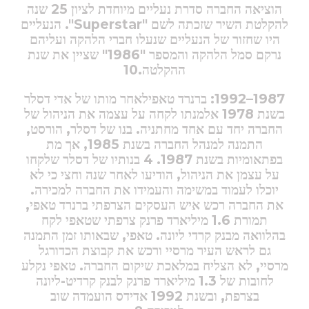
הוציאה החברה סדרת נעליים מיוחדת לציון 25 שנה
להקלטת השיר שזכתה לשם "Superstar".
הנעליים
היו שחזור של הנעליים שנעלו חברי הלהקה ועליהם
נרקם סמל הלהקה והמספר "1986" שציין את שנת
ההקלטה.10
1987–1992:
ברנרד טאפילאחר מותו של אדי דסלר
בשנת 1978 אלמנתו לקחה על עצמה את הניהול של
החברה יחד עם אחד מחתניה. בנו של דסלר, הורסט,
התמנה למנהל החברה בשנת 1985, אך מת
בפתאומיות בשנת 1987. 4 בנותיו של דסלר שלקחו
על עצמן את הניהול, הודיעו לאחר שנה וחצי כי לא
יוכלו לעמוד במשימה והעמידו את החברה למכירה.
את החברה רכש איש העסקים הצרפתי ברנרד טאפי,
תמורת 1.6 מיליארד פרנק צרפתי שטאפי לקח
בהלוואה מבנק קרדי ליונה. טאפי, שבאותו זמן התמנה
גם לראש העיר מרסיי ורכש את קבוצת הכדורגל
מרסיי, לא הצליח במלאכת שיקום החברה. טאפי נקלע
לחובות של 1.3 מיליארד פרנק לבנק קרדיט-ליונה
בצרפת, ובשנת 1992 אדידס הועמדה שוב