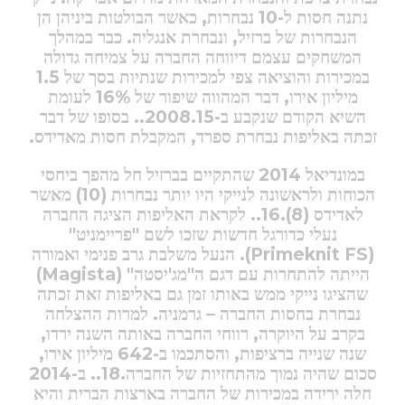
נתנה חסות ל-10 נבחרות, כאשר הבולטות ביניהן הן
הנבחרות של ברזיל, ונבחרת אנגליה. כבר במהלך
המשחקים עצמם דיווחה החברה על צמיחה גדולה
במכירות והוציאה צפי למכירות שנתיות בסך של 1.5
מיליון אירו, דבר המהווה שיפור של 16% לעומת
השיא הקודם שנקבע ב-2008.15.. בסופו של דבר
זכתה באליפות נבחרת ספרד, המקבלת חסות מאדידס.
במונדיאל 2014 שהתקיים בברזיל חל מהפך ביחסי
הכוחות ולראשונה לנייקי היו יותר נבחרות (10) מאשר
לאדידס (8).16.. לקראת האליפות הציגה החברה
נעלי כדורגל חדשות שזכו לשם "פריימניט"
(Primeknit FS).
הנעל משלבת גרב פנימי ואמורה
הייתה להתחרות עם דגם ה"מג'יסטה" (Magista)
שהציגו נייקי ממש באותו זמן גם באליפות זאת זכתה
נבחרת בחסות החברה – גרמניה. למרות ההצלחה
בקרב על היוקרה, רווחי החברה באותה השנה ירדו,
שנה שנייה ברציפות, והסתכמו ב-642 מיליון אירו,
סכום שהיה נמוך מהתחזיות של החברה.18.. ב-2014
חלה ירידה במכירות של החברה בארצות הברית והיא