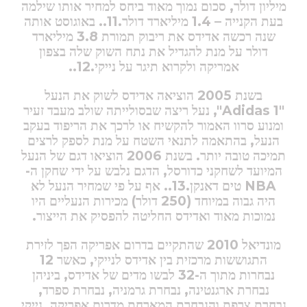
מיליון דולר, סכום נמוך מאוד ביחס למחיר אותו שילמה
בעת הקנייה – 1.4 מיליארד דולר.11.. באוגוסט אותה
שנה רכשה אדידס את ריבוק תמורת 3.8 מיליארד
דולר על מנת להגדיל את נתח השוק שלה בצפון
אמריקה ולקרוא תיגר על נייקי.12..
בשנת 2005 הוציאה אדידס לשוק את הנעל
"Adidas 1",
נעל ריצה שבסולייתה שולב מעבד זעיר
ומנוע סרוו האמור להקשיח או לרכך את הריפוד בעקב
הנעל, בהתאמה לתנאי השטח על מנת לספק לרצים
תמיכה טובה יותר. בשנת 2006 הוציאו דגם של הנעל
המיועד לשחקני כדורסל, הדגם נלבש על ידי שחקן ה-
NBA
טים דאנקן.13.. אף על פי שמחיר הנעל לא
היה גבוה במיוחד (250 דולר) מכירות הנעליים היו
נמוכות מאוד ואדידס החליטה להפסיק את הייצור.
מונדיאל 2010 שהתקיים בדרום אפריקה הפך לזירת
התגוששות מרכזית בין אדידס לנייקי, כאשר 12
נבחרות מתוך ה-32 לבשו מדים של אדידס, ביניהן
נבחרת ארגנטינה, נבחרת גרמניה, נבחרת ספרד,
נבחרת צרפת והנבחרת המארחת מדרום אפריקה. נייקי