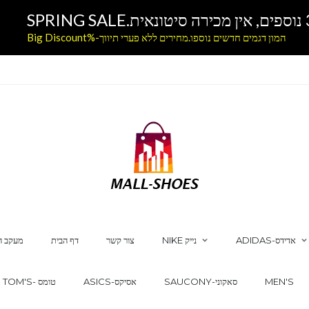
המון דגמים חדשים נוספו.מחירים ללא פערי תיווך-%Big Discount
ADIDAS-אדידס
NIKE נייק
צור קשר
דף הבית
מעקב ה
MEN'S
SAUCONY-סאקוני
ASICS-אסיקס
TOM'S- טומס