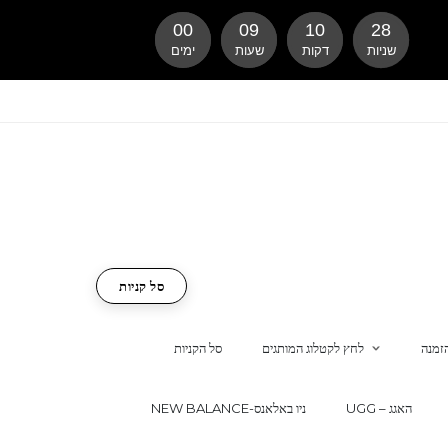
00
09
10
27
שניות
דקות
שעות
ימים
סל קניות
זמנה
לחץ לקטלוג המותגים
סל הקניות
UGG – האגג
NEW BALANCE-ניו באלאנס