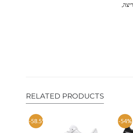
יצה,
RELATED PRODUCTS
-58.5%
-54%