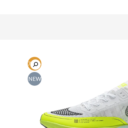
-47.1%
NEW