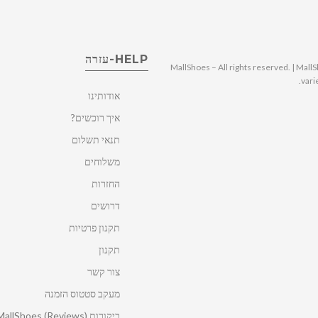
HELP-עזרה
© 2025 MallShoes – All rights reserved. | 
vari
אודותינו
איך רוכשים?
תנאי תשלום
משלוחים
החזרות
דרושים
תקנון פרטיות
תקנון
צור קשר
מעקב סטטוס הזמנה
ביקורות MallShoes (Reviews)