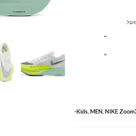
וגבל.
NIKE-
Kids
,
MEN
,
NIKE ZoomX