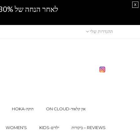
x
לאחר הנחה של 30% נוספים, אין מכירה סיטונאית.SPRING SALE
ההגדרות שלי
ON CLOUD-און קלאוד
HOKA-הוקה
ביקורות – REVIEWS
KIDS-ילדים
WOMEN'S