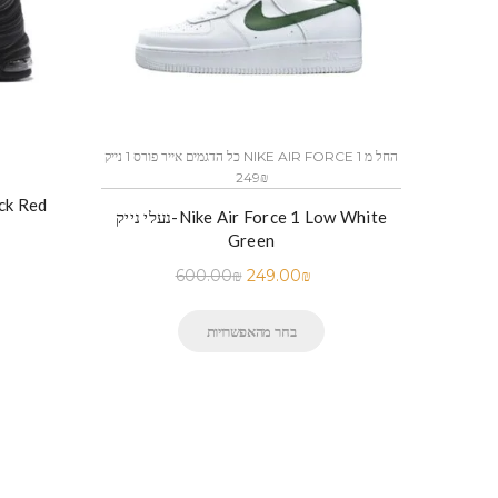
כל הדגמים אייר פורס 1 נייק NIKE AIR FORCE 1 החל מ
249₪
נעלי נייק
נעלי נייק-Nike Air Force 1 Low White
Green
600.00
₪
249.00
₪
בחר מהאפשרויות