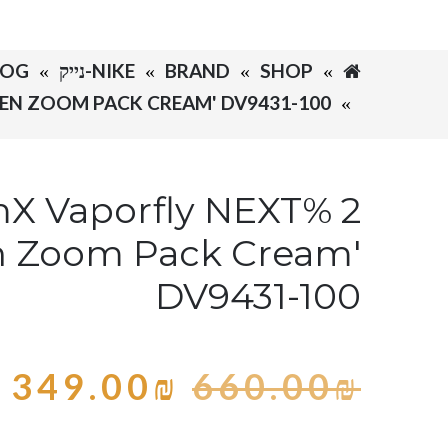
SHOP
BRAND
NIKE-נייק
LOG
DEN ZOOM PACK CREAM' DV9431-100
X Vaporfly NEXT% 2
n Zoom Pack Cream'
DV9431-100
349.00
₪
660.00
₪