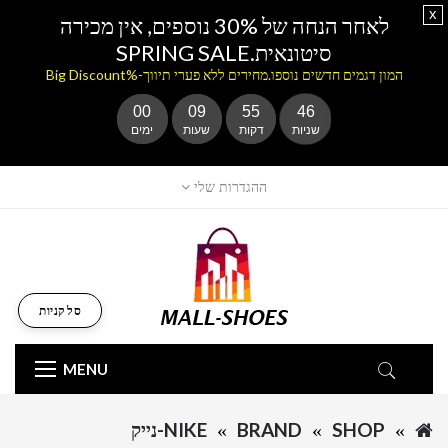
x
לאחר הנחה של 30% נוספים, אין מכירה
סיטונאית.SPRING SALE
המון דגמים חדשים נוספו.מחירים ללא פערי תיווך-%Big Discount
00
09
55
46
שניות
דקות
שעות
ימים
ההגדרות שלי
סל קניות
MENU
SHOP
BRAND
NIKE-נייק