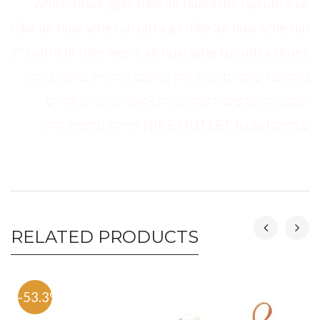
white/black/gum nike air huarache run ultra se
nike air huarache run ultra gs nike air huarache run
ultra br nike men's air huarache run ultra shoes נייק
עודפים רשימת סניפים נייק עודפים בילו נייק עודפים זכרון
יעקב נייק עודפים ירושלים נייק אאוטלט קטלוג אדידס
עודפים NIKE OUTLET Israel אדידס עודפים חולון
RELATED PRODUCTS
-53.3%