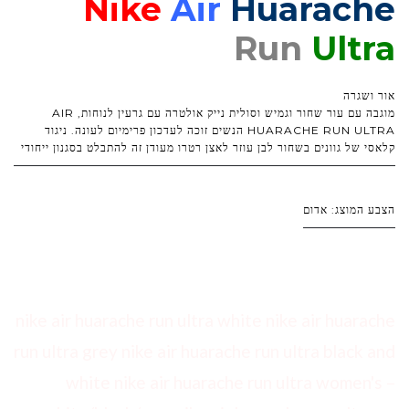
Nike
Air
Huarache
Run
Ultra
אור ושגרה
מוגבה עם עור שחור וגמיש וסולית נייק אולטרה עם גרעין לנוחות, AIR
HUARACHE RUN ULTRA הנשים זוכה לעדכון פרימיום לעונה. ניגוד
קלאסי של גוונים בשחור לבן עוזר לאצן רטרו מעודן זה להתבלט בסגנון ייחודי
הצבע המוצג: אדום
nike air huarache run ultra white nike air huarache
run ultra grey nike air huarache run ultra black and
white nike air huarache run ultra women's –