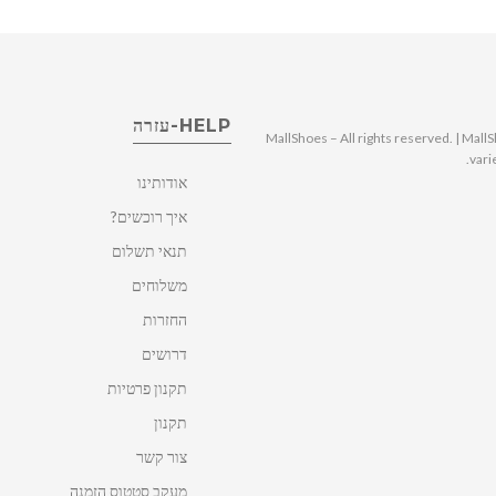
HELP-עזרה
© 2025 MallShoes – All rights reserved. | 
vari
אודותינו
איך רוכשים?
תנאי תשלום
משלוחים
החזרות
דרושים
תקנון פרטיות
תקנון
צור קשר
מעקב סטטוס הזמנה