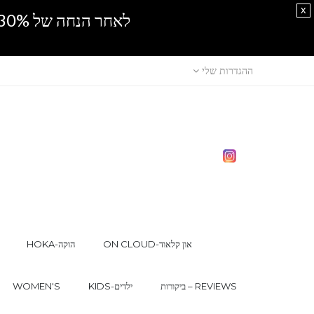
x
לאחר הנחה של 30% נוספים, אין מכירה סיטונאית.SPRING SALE
ההגדרות שלי
ON CLOUD-און קלאוד
HOKA-הוקה
ביקורות – REVIEWS
KIDS-ילדים
WOMEN'S