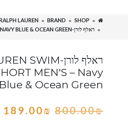
SHOP
BRAND
RALPH LAUREN-ראלף לורן
ראלף לורן-RALPH LAUREN SWIM BEACH SHORT MEN'S – NAVY BLUE & OCEAN GREEN
ראלף לורן-SWIM
HORT MEN'S – Navy
Blue & Ocean Green
189.00
₪
800.00
₪