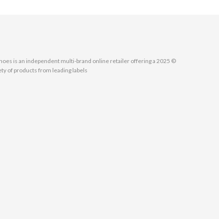
MallShoes is an independent multi-brand online retailer offering a
ety of products from leading labels.