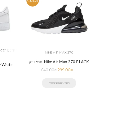
-53.3%
-53.
NIKE AIR MAX 270
N
נעלי נייק-Nike Air Max 270 BLACK
נעלי נייק
640.00
₪
299.00
₪
בחר מהאפשרויות