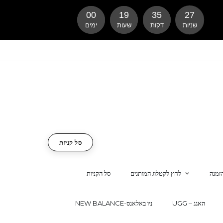
00
19
35
26
שניות
דקות
שעות
ימים
סל קניות
זמנה
לחץ לקטלוג המותגים
סל הקניות
UGG – האגג
NEW BALANCE-ניו באלאנס