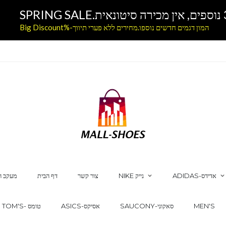
המון דגמים חדשים נוספו.מחירים ללא פערי תיווך-%Big Discount
ADIDAS-אדידס
NIKE נייק
צור קשר
דף הבית
מעקב ה
MEN'S
SAUCONY-סאקוני
ASICS-אסיקס
TOM'S- טומס