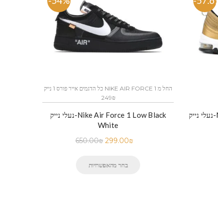
-54%
-57.6
כל הדגמים אייר פורס 1 נייק NIKE AIR FORCE 1 החל מ
249₪
נעלי נייק-Nike Air Force 1 Low Black
N
White
650.00
₪
299.00
₪
בחר מהאפשרויות