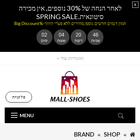
x
לאחר הנחה של 30% נוספים, אין מכירה
סיטונאית.SPRING SALE
המון דגמים חדשים נוספו.מחירים ללא פערי תיווך-%Big Discount
02
04
20
46
שניות
דקות
שעות
ימים
ההגדרות שלי
סל קניות
MENU
BRAND
SHOP