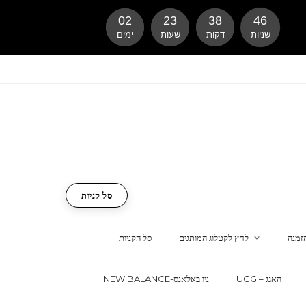
02
23
38
45
שניות
דקות
שעות
ימים
סל קניות
זמנה
לחץ לקטלוג המותגים
סל הקניות
UGG – האגג
NEW BALANCE-ניו באלאנס