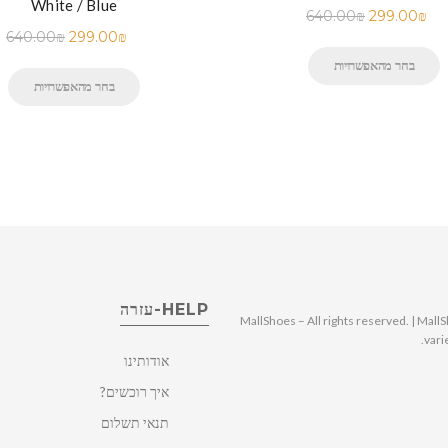
White / Blue
640.00
₪
299.00
₪
640.00
₪
299.00
₪
בחר מהאפשרויות
בחר מהאפשרויות
HELP-עזרה
© 2025 MallShoes – All rights reserved. | 
vari
אודותינו
איך רוכשים?
תנאי תשלום