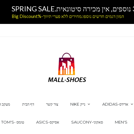
המון דגמים חדשים נוספו.מחירים ללא פערי תיווך-%Big Discount
ADIDAS-אדידס
NIKE נייק
צור קשר
דף הבית
מעקב ה
MEN'S
SAUCONY-סאקוני
ASICS-אסיקס
TOM'S- טומס