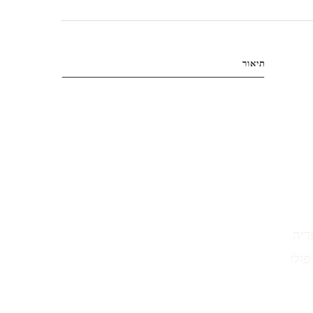
תיאור
דיה
פולו