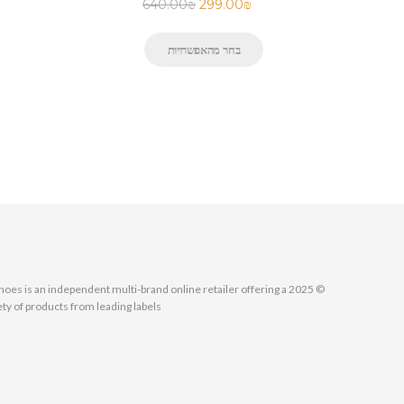
640.00
₪
299.00
₪
בחר מהאפשרויות
MallShoes is an independent multi-brand online retailer offering a
ety of products from leading labels.