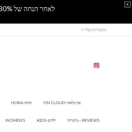
x
לאחר הנחה של 30% נוספים, אין מכירה סיטונאית.SPRING SALE
ההגדרות שלי
ON CLOUD-און קלאוד
HOKA-הוקה
ביקורות – REVIEWS
KIDS-ילדים
WOMEN'S