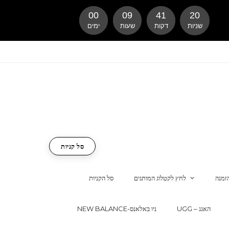
00
09
41
19
שניות
דקות
שעות
ימים
סל קניות
זמנה
לחץ לקטלוג המותגים
סל הקניות
UGG – האגג
NEW BALANCE-ניו באלאנס