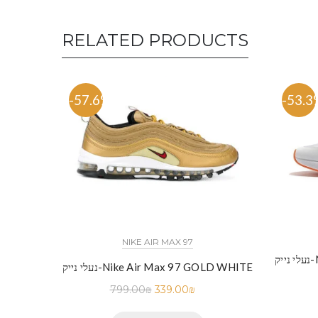
RELATED PRODUCTS
-57.6%
-53.3
NIKE AIR MAX 97
N
נעלי נייק-Nike Air Max 97 GOLD WHITE
799.00
₪
339.00
₪