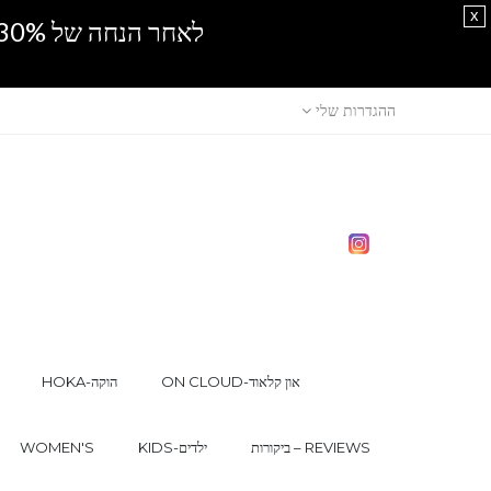
x
לאחר הנחה של 30% נוספים, אין מכירה סיטונאית.SPRING SALE
ההגדרות שלי
ON CLOUD-און קלאוד
HOKA-הוקה
ביקורות – REVIEWS
KIDS-ילדים
WOMEN'S