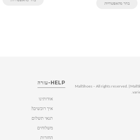
בחר מהאפשרויות
HELP-עזרה
© 2025 MallShoes – All rights reserved. | 
vari
אודותינו
איך רוכשים?
תנאי תשלום
משלוחים
החזרות