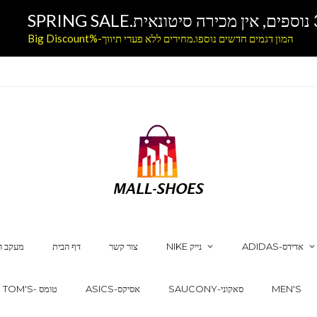
המון דגמים חדשים נוספו.מחירים ללא פערי תיווך-%Big Discount
ADIDAS-אדידס
NIKE נייק
צור קשר
דף הבית
מעקב ה
MEN'S
SAUCONY-סאקוני
ASICS-אסיקס
TOM'S- טומס