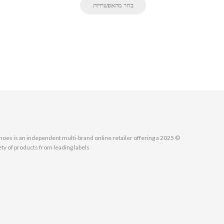
בחר מהאפשרויות
MallShoes is an independent multi-brand online retailer offering a
ety of products from leading labels.