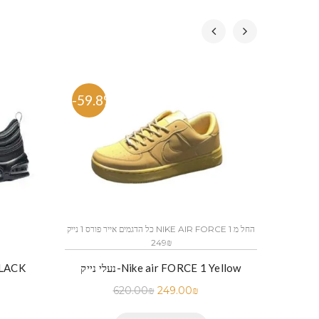
-59.8%
-53.
כל הדגמים אייר פורס 1 נייק NIKE AIR FORCE 1 החל מ
249₪
נעלי נייק-Nike air FORCE 1 Yellow
נעלי ני
620.00
₪
249.00
₪