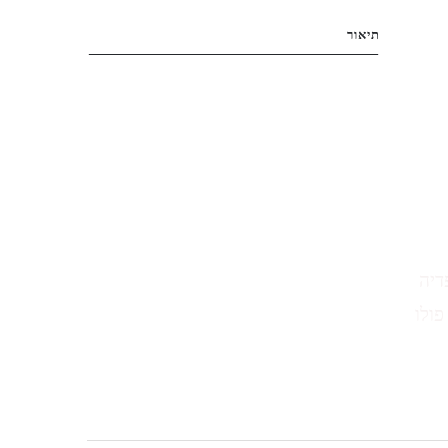
תיאור
דיה
פולו