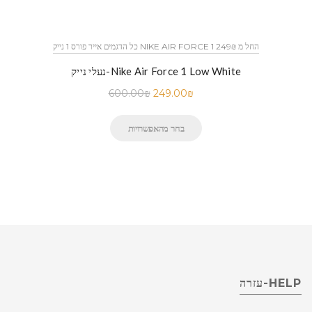
כל הדגמים אייר פורס 1 נייק NIKE AIR FORCE 1 החל מ 249₪
נעלי נייק-Nike Air Force 1 Low White
600.00
₪
249.00
₪
בחר מהאפשרויות
HELP-עזרה