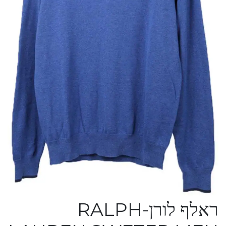
ראלף לורן-RALPH