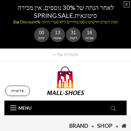
x
לאחר הנחה של 30% נוספים, אין מכירה
סיטונאית.SPRING SALE
המון דגמים חדשים נוספו.מחירים ללא פערי תיווך-%Big Discount
00
13
31
16
שניות
דקות
שעות
ימים
ההגדרות שלי
סל קניות
MENU
BRAND
SHOP