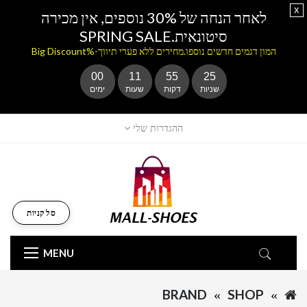
x
לאחר הנחה של 30% נוספים, אין מכירה
סיטונאית.SPRING SALE
המון דגמים חדשים נוספו.מחירים ללא פערי תיווך-%Big Discount
00
11
55
25
שניות
דקות
שעות
ימים
ההגדרות שלי
סל קניות
MENU
BRAND
SHOP