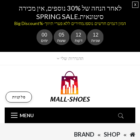
x
לאחר הנחה של 30% נוספים, אין מכירה
סיטונאית.SPRING SALE
המון דגמים חדשים נוספו.מחירים ללא פערי תיווך-%Big Discount
00
05
12
12
שניות
דקות
שעות
ימים
ההגדרות שלי
סל קניות
MENU
BRAND
SHOP