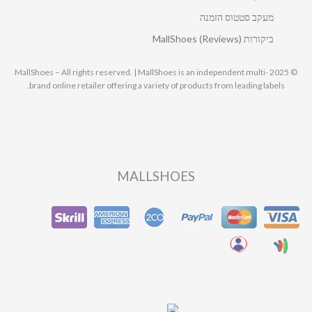
מעקב סטטוס הזמנה
ביקורות MallShoes (Reviews)
© 2025 MallShoes – All rights reserved. | MallShoes is an independent multi-
brand online retailer offering a variety of products from leading labels.
MALLSHOES