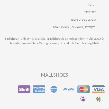
תקנון
צור קשר
מעקב סטטוס הזמנה
ביקורות MallShoes (Reviews)
© 2025 MallShoes – All rights reserved. | MallShoes is an independent multi-
brand online retailer offering a variety of products from leading labels.
MALLSHOES