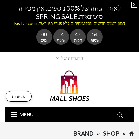
x
לאחר הנחה של 30% נוספים, אין מכירה
סיטונאית.SPRING SALE
המון דגמים חדשים נוספו.מחירים ללא פערי תיווך-%Big Discount
00
14
47
54
שניות
דקות
שעות
ימים
ההגדרות שלי
סל קניות
MENU
BRAND
SHOP