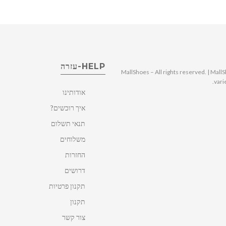
HELP-עזרה
© 2025 MallShoes – All rights reserved. | 
vari
אודותינו
איך רוכשים?
תנאי תשלום
משלוחים
החזרות
דרושים
תקנון פרטיות
תקנון
צור קשר