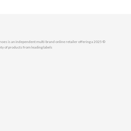
MallShoes is an independent multi-brand online retailer offering a
ety of products from leading labels.