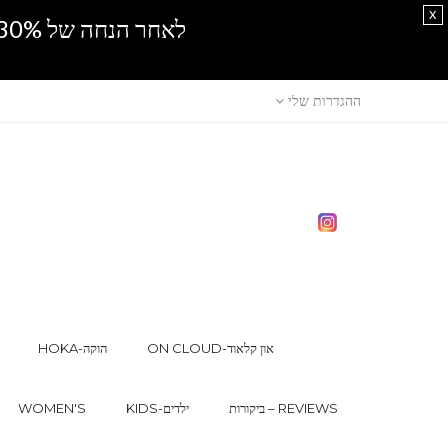
x
לאחר הנחה של 30% נוספים, אין מכירה סיטונאית.SPRING SALE
ההגדרות שלי
ON CLOUD-און קלאוד
HOKA-הוקה
ביקורות – REVIEWS
KIDS-ילדים
WOMEN'S