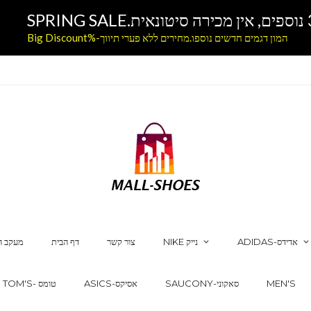
המון דגמים חדשים נוספו.מחירים ללא פערי תיווך-%Big Discount
ADIDAS-אדידס
NIKE נייק
צור קשר
דף הבית
מעקב ה
MEN'S
SAUCONY-סאקוני
ASICS-אסיקס
TOM'S- טומס