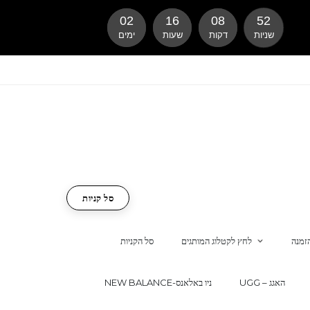
02
16
08
52
שניות
דקות
שעות
ימים
סל קניות
זמנה
לחץ לקטלוג המותגים
סל הקניות
UGG – האגג
NEW BALANCE-ניו באלאנס