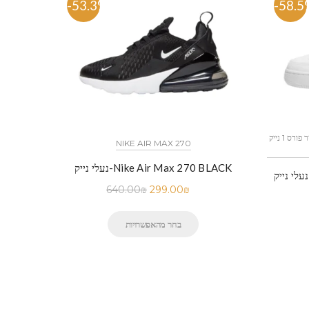
-53.3%
-58.5
כל הדגמים אייר פורס 1 נייק NIKE AIR FORCE 1 החל מ
NIKE AIR MAX 270
נעלי נייק-Nike Air Max 270 BLACK
נעלי נייק-Nike Air Force 1 Low BLACK
640.00
₪
299.00
₪
בחר מהאפשרויות