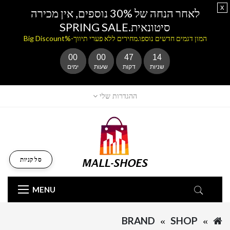
x
לאחר הנחה של 30% נוספים, אין מכירה
סיטונאית.SPRING SALE
המון דגמים חדשים נוספו.מחירים ללא פערי תיווך-%Big Discount
00
00
47
14
שניות
דקות
שעות
ימים
ההגדרות שלי
סל קניות
MENU
BRAND
SHOP