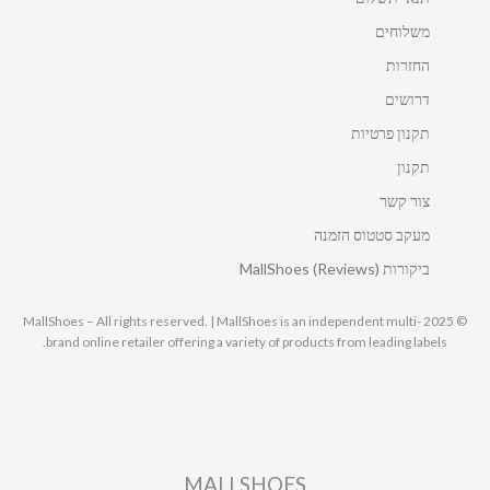
משלוחים
החזרות
דרושים
תקנון פרטיות
תקנון
צור קשר
מעקב סטטוס הזמנה
ביקורות MallShoes (Reviews)
© 2025 MallShoes – All rights reserved. | MallShoes is an independent multi-
brand online retailer offering a variety of products from leading labels.
MALLSHOES