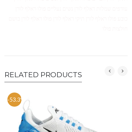
עודפים שמלות ראלף לורן נשים נעליים פולו ראלף לורן
כובע פולו ראלף לורן תיקי ראלף לורן פולו ראלף לורן בושם
חולצות פולו
RELATED PRODUCTS
-53.3%