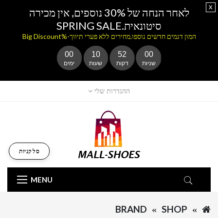
x
לאחר הנחה של 30% נוספים, אין מכירה
סיטונאית.SPRING SALE
המון דגמים חדשים נוספו.מחירים ללא פערי תיווך-%Big Discount
00
10
52
00
שניות
דקות
שעות
ימים
ההגדרות שלי
סל קניות
MENU
BRAND
SHOP