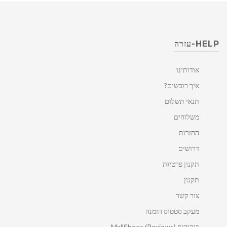
HELP-עזרה
אודותינו
איך רוכשים?
תנאי תשלום
משלוחים
החזרות
דרושים
תקנון פרטיות
תקנון
צור קשר
מעקב סטטוס הזמנה
ביקורות MallShoes (Reviews)