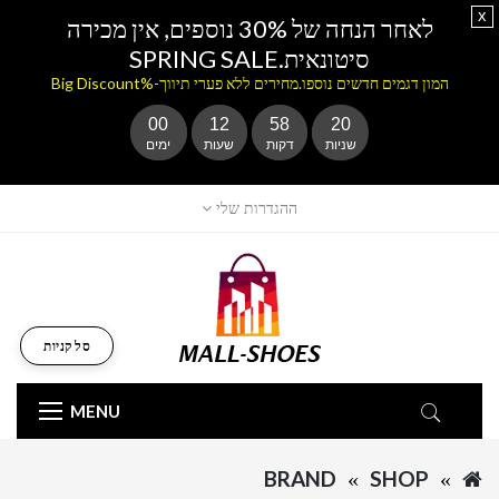
x
לאחר הנחה של 30% נוספים, אין מכירה
סיטונאית.SPRING SALE
המון דגמים חדשים נוספו.מחירים ללא פערי תיווך-%Big Discount
00
12
58
20
שניות
דקות
שעות
ימים
ההגדרות שלי
סל קניות
MENU
BRAND
SHOP