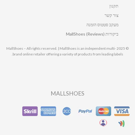
תקנון
צור קשר
מעקב סטטוס הזמנה
ביקורות MallShoes (Reviews)
© 2025 MallShoes – All rights reserved. | MallShoes is an independent multi-
brand online retailer offering a variety of products from leading labels.
MALLSHOES