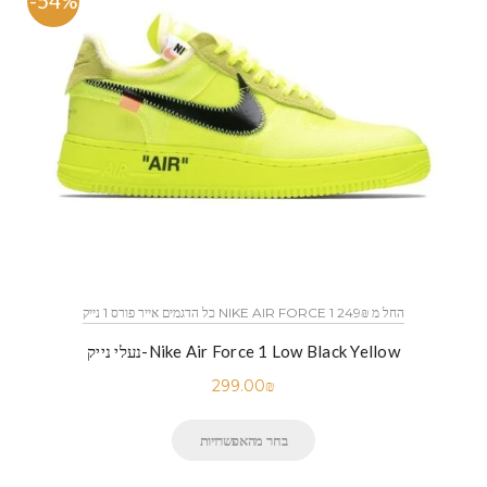
-54%
כל הדגמים אייר פורס 1 נייק NIKE AIR FORCE 1 החל מ 249₪
נעלי נייק-Nike Air Force 1 Low Black Yellow
299.00
₪
בחר מהאפשרויות