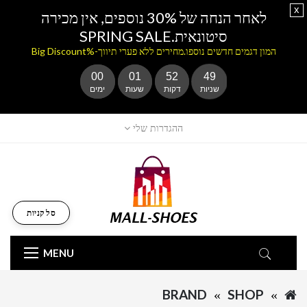
x
לאחר הנחה של 30% נוספים, אין מכירה
סיטונאית.SPRING SALE
המון דגמים חדשים נוספו.מחירים ללא פערי תיווך-%Big Discount
00
01
52
49
שניות
דקות
שעות
ימים
ההגדרות שלי
סל קניות
MENU
BRAND
SHOP