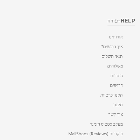
HELP-עזרה
אודותינו
איך רוכשים?
תנאי תשלום
משלוחים
החזרות
דרושים
תקנון פרטיות
תקנון
צור קשר
מעקב סטטוס הזמנה
ביקורות MallShoes (Reviews)