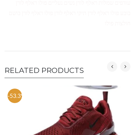
עודפים שמלות ראלף לורן נשים נעליים פולו ראלף לורן
כובע פולו ראלף לורן תיקי ראלף לורן פולו ראלף לורן בושם
חולצות פולו
RELATED PRODUCTS
-53.3%