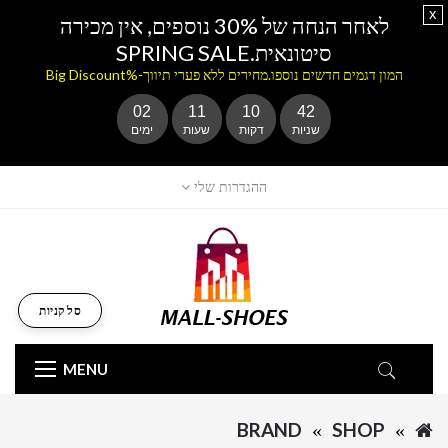
x
לאחר הנחה של 30% נוספים, אין מכירה
סיטונאית.SPRING SALE
המון דגמים חדשים נוספו.מחירים ללא פערי תיווך-%Big Discount
02
11
10
42
שניות
דקות
שעות
ימים
ההגדרות שלי
סל קניות
MENU
BRAND
SHOP