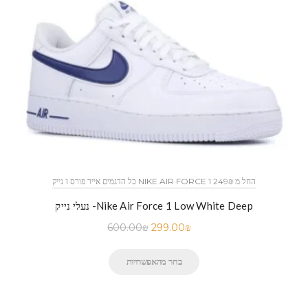
כל הדגמים אייר פורס 1 נייק NIKE AIR FORCE 1 החל מ 249₪
נעלי נייק -Nike Air Force 1 Low White Deep
600.00
₪
299.00
₪
בחר מהאפשרויות