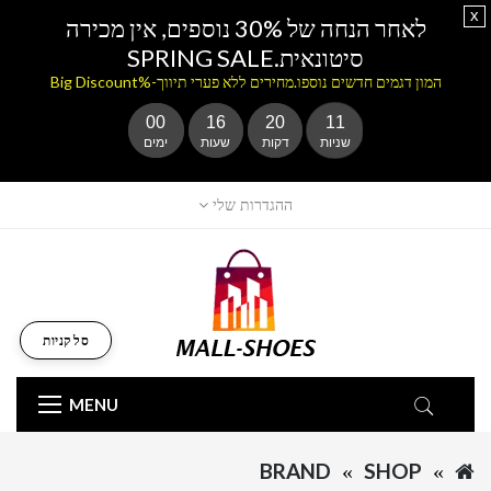
x
לאחר הנחה של 30% נוספים, אין מכירה
סיטונאית.SPRING SALE
המון דגמים חדשים נוספו.מחירים ללא פערי תיווך-%Big Discount
00
16
20
11
שניות
דקות
שעות
ימים
ההגדרות שלי
סל קניות
MENU
BRAND
SHOP