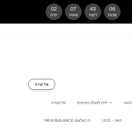
02
07
43
07
שניות
דקות
שעות
ימים
סל קניות
זמנה
לחץ לקטלוג המותגים
סל הקניות
UGG – האגג
NEW BALANCE-ניו באלאנס