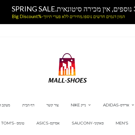
המון דגמים חדשים נוספו.מחירים ללא פערי תיווך-%Big Discount
ADIDAS-אדידס
NIKE נייק
צור קשר
דף הבית
מעקב ה
MEN'S
SAUCONY-סאקוני
ASICS-אסיקס
TOM'S- טומס