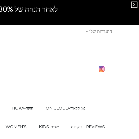
x
לאחר הנחה של 30% נוספים, אין מכירה סיטונאית.SPRING SALE
ההגדרות שלי
ON CLOUD-און קלאוד
HOKA-הוקה
ביקורות – REVIEWS
KIDS-ילדים
WOMEN'S