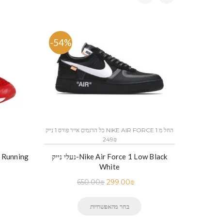
-54%
-53.
כל הדגמים אייר פורס 1 נייק NIKE AIR FORCE 1 החל מ
249₪
נעלי נייק-Nike Air Force 1 Low Black
נעלי נייק-Nike Footwear Air Max 270 –
White
650.00
₪
299.00
₪
בחר מהאפשרויות