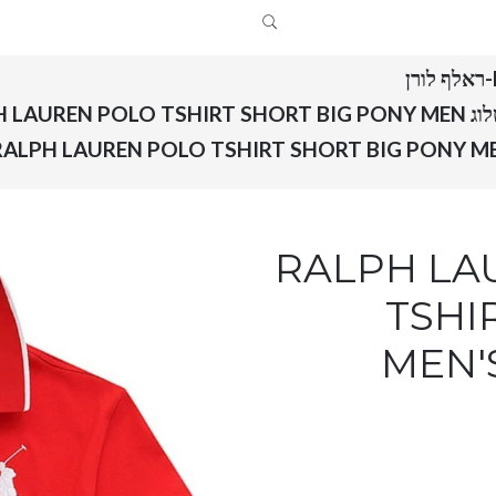
RALPH 
RALPH LAUREN 
TSHI
MEN'