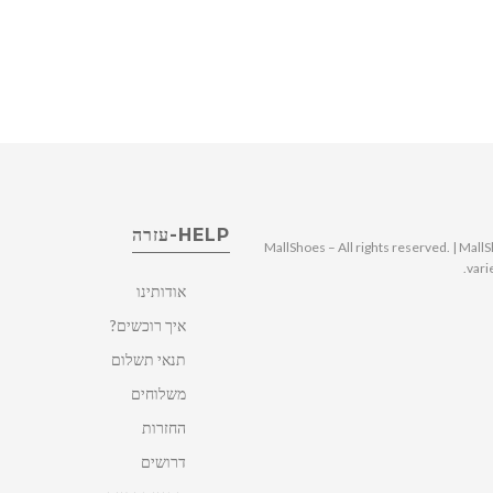
HELP-עזרה
© 2025 MallShoes – All rights reserved. | 
vari
אודותינו
איך רוכשים?
תנאי תשלום
משלוחים
החזרות
דרושים