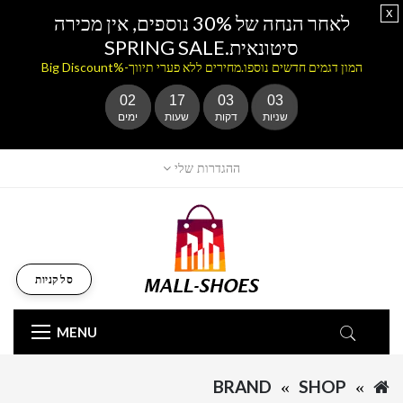
x
לאחר הנחה של 30% נוספים, אין מכירה
סיטונאית.SPRING SALE
המון דגמים חדשים נוספו.מחירים ללא פערי תיווך-%Big Discount
02
17
03
03
שניות
דקות
שעות
ימים
ההגדרות שלי
סל קניות
MENU
BRAND
SHOP