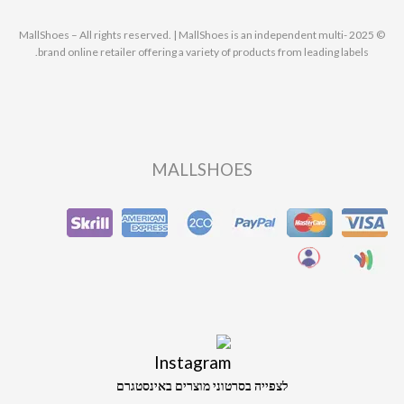
© 2025 MallShoes – All rights reserved. | MallShoes is an independent multi-
brand online retailer offering a variety of products from leading labels.
MALLSHOES
לצפייה בסרטוני מוצרים באינסטגרם