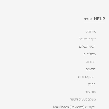
HELP-עזרה
אודותינו
איך רוכשים?
תנאי תשלום
משלוחים
החזרות
דרושים
תקנון פרטיות
תקנון
צור קשר
מעקב סטטוס הזמנה
ביקורות MallShoes (Reviews)