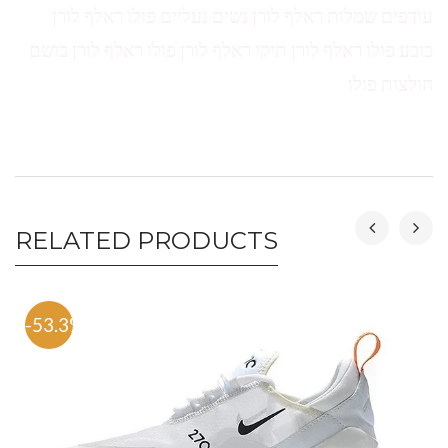
עודפים שמלות ראלף לורן נשים נעליים פולו ראלף לורן
כובע פולו ראלף לורן תיקי ראלף לורן פולו ראלף לורן בושם
חולצות פולו
RELATED PRODUCTS
-53.3%