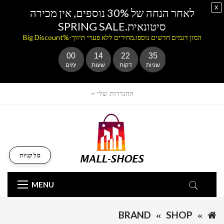
x
לאחר הנחה של 30% נוספים, אין מכירה
סיטונאית.SPRING SALE
המון דגמים חדשים נוספו.מחירים ללא פערי תיווך-%Big Discount
00
14
22
35
שניות
דקות
שעות
ימים
ההגדרות שלי
סל קניות
MENU
BRAND
SHOP