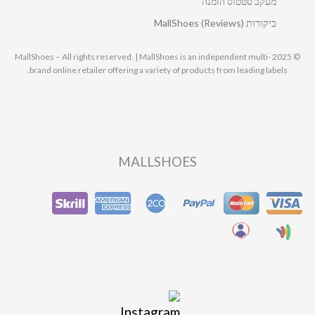
מעקב סטטוס הזמנה
ביקורות MallShoes (Reviews)
© 2025 MallShoes – All rights reserved. | MallShoes is an independent multi-
brand online retailer offering a variety of products from leading labels.
MALLSHOES