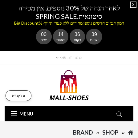
x
לאחר הנחה של 30% נוספים, אין מכירה
סיטונאית.SPRING SALE
המון דגמים חדשים נוספו.מחירים ללא פערי תיווך-%Big Discount
00
14
36
39
שניות
דקות
שעות
ימים
ההגדרות שלי
סל קניות
MENU
BRAND
SHOP