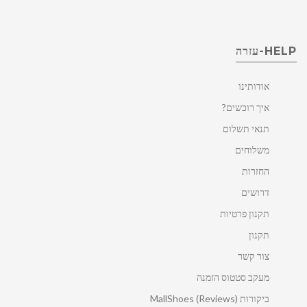
HELP-עזרה
אודותינו
איך רוכשים?
תנאי תשלום
משלוחים
החזרות
דרושים
תקנון פרטיות
תקנון
צור קשר
מעקב סטטוס הזמנה
ביקורות MallShoes (Reviews)