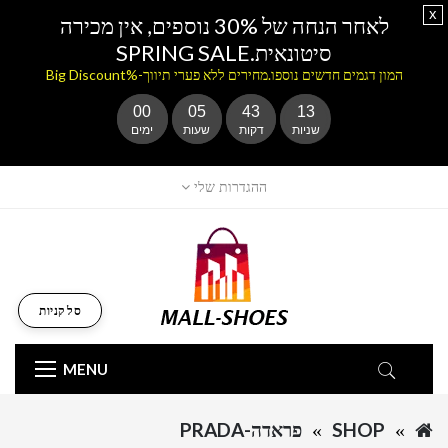
x
לאחר הנחה של 30% נוספים, אין מכירה
סיטונאית.SPRING SALE
המון דגמים חדשים נוספו.מחירים ללא פערי תיווך-%Big Discount
00
05
43
12
שניות
דקות
שעות
ימים
ההגדרות שלי
סל קניות
MENU
SHOP
פראדה-PRADA