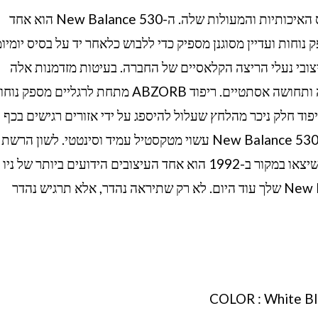
NEW BALANCE 530 ניו באלאנס ידועה בסניקרס האיכותיות והמעולות שלה. ה-New Balance 530 הוא אחד
נוחות ועדיין מסוגנן מספיק כדי ללבוש כלאחר יד על בסיס יומיומ
יצובי נעלי הריצה הקלאסיים של החברה. בעיטות מזדמנות אלה
משלבות טכנולוגיה עכשווית עם סגנון יומיומי למראה ותחושה אסתטיים. ריפוד ABZORB מתחת לרגליים מספק
יפוד חלק ניכר מהלחץ שעלול להיספג על ידי אזורים רגישים בכף ה
נוח לריצה או הליכה באותה מידה, החלק העליון של New Balance 530 עשוי מטקסטיל עמיד וסינטטי. לשון הרשת
מבטיחה התאמה נוחה סביב כף הרגל. נעלי הספורט שיצאו במקור ב-1992 הוא אחד העיצובים הידועים ביותר של ניו
באלאנס. קח את זוג נעלי הספורט של New Balance 530 שלך עוד היום. לא רק שתיראה נהדר, אלא תרגיש נהדר
COLOR : White Bl