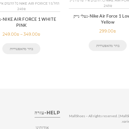
כל הדגמים אייר פורס 1 נייק NIKE AIR FORCE 1 החל מ
249₪
249₪
נעלי נייק-Nike Air Force 1 Low Black
נע
Yellow
PINK
299.00
₪
249.00
₪
–
349.00
₪
בחר מהאפשרויות
בחר מהאפשרויות
HELP-עזרה
© 2025 MallShoes – All rights reserved. | 
vari
אודותינו