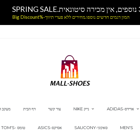
המון דגמים חדשים נוספו.מחירים ללא פערי תיווך-%Big Discount
ADIDAS-אדידס
NIKE נייק
צור קשר
דף הבית
מעקב ה
MEN'S
SAUCONY-סאקוני
ASICS-אסיקס
TOM'S- טומס