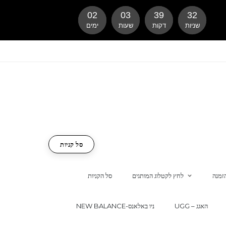
02
03
39
31
שניות
דקות
שעות
ימים
סל קניות
זמנה
לחץ לקטלוג המותגים
סל הקניות
UGG – האגג
NEW BALANCE-ניו באלאנס