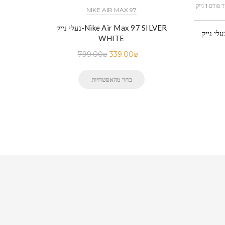
כל הדגמים אייר פורס 1 נייק NIKE AIR FORCE 1 החל מ
NIKE AIR MAX 97
נעלי נייק-Nike Air Max 97 SILVER
לי נייק-NIKE AIR FORCE 1 WHITE
WHITE
799.00
₪
339.00
₪
בחר מהאפשרויות