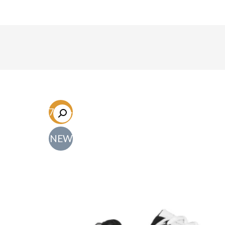
-47.1%
NEW