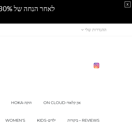
x
לאחר הנחה של 30% נוספים, אין מכירה סיטונאית.SPRING SALE
ההגדרות שלי
ON CLOUD-און קלאוד
HOKA-הוקה
ביקורות – REVIEWS
KIDS-ילדים
WOMEN'S