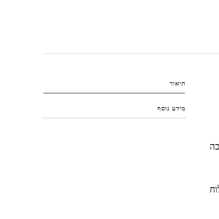
תיאור
מידע נוסף
כה
וח