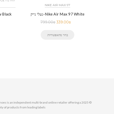
NIKE AIR MAX 97
N
נעלי נייק-Nike Air Max 97 White
799.00
₪
339.00
₪
בחר מהאפשרויות
MallShoes is an independent multi-brand online retailer offering a
ety of products from leading labels.