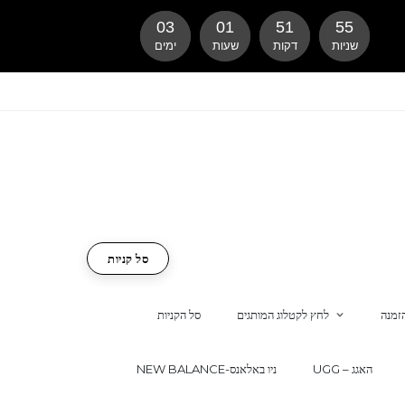
03
01
51
54
שניות
דקות
שעות
ימים
סל קניות
זמנה
לחץ לקטלוג המותגים
סל הקניות
UGG – האגג
NEW BALANCE-ניו באלאנס