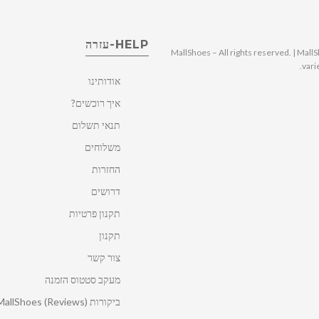
HELP-עזרה
© 2025 MallShoes – All rights reserved. | 
vari
אודותינו
איך רוכשים?
תנאי תשלום
משלוחים
החזרות
דרושים
תקנון פרטיות
תקנון
צור קשר
מעקב סטטוס הזמנה
ביקורות MallShoes (Reviews)