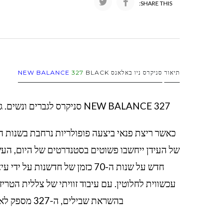
SHARE THIS:
תיאור
סניקרס ניו באלאנס
BLACK
327
NEW BALANCE
NEW BALANCE 327 סניקרס לגברים ונשים. גפת עור, לוגו המותג, סוליית גומי, שרוכי קשירה, צווארון נמוך ומרופד
חדש על שנות ה-70 כזמן של חדשנ
בהשראת שבילים, ה-327 מספק לא פחות מאשר דמיון מחודש לחלוטין של מורשת הריצה