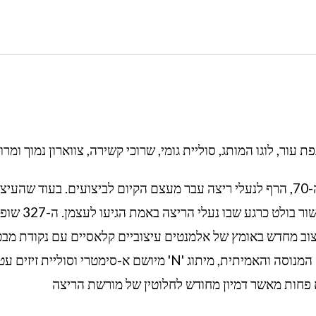
כאשר ריצת פנאי ביצעה פופולריות נרחבת בשנות ה-70, הרף לנעלי ריצה עבר מעצם הקיום לביצועים. בעוד שה
של העידן ייחשבו פשוטים בסטנדרטים של היום, העשור 
ות על ידי עיצוב מחדש באומץ של אלמנטים עיצוביים קלאסיים עם נקודת מב
עכשווית לחלוטין. עם עיבוד זוויתי של צללית הטריז המנוסה והאמיתית, מיתוג 'N' מיושם א-סימטרי וסוליית