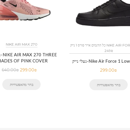
NIKE AIR MAX 270
כל הדגמים אייר פורס 1 נייק NIKE AIR FORCE 1 החל מ
249₪
נע
HADES OF PINK COVER
Nike Air Force 1 Low BLACK
640.00
₪
299.00
₪
299.00
₪
בחר מהאפשרויות
בחר מהאפשרויות