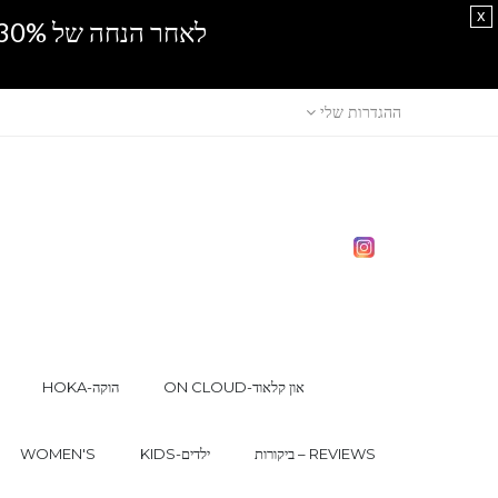
x
לאחר הנחה של 30% נוספים, אין מכירה סיטונאית.SPRING SALE
ההגדרות שלי
ON CLOUD-און קלאוד
HOKA-הוקה
ביקורות – REVIEWS
KIDS-ילדים
WOMEN'S