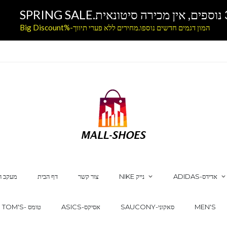
המון דגמים חדשים נוספו.מחירים ללא פערי תיווך-%Big Discount
ADIDAS-אדידס
NIKE נייק
צור קשר
דף הבית
מעקב ה
MEN'S
SAUCONY-סאקוני
ASICS-אסיקס
TOM'S- טומס