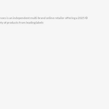
MallShoes is an independent multi-brand online retailer offering a
ety of products from leading labels.