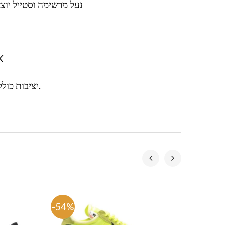
נעל מרשימה וסטייל יוצא דופן . ני
K
.יציבות כולל
-54%
-54%