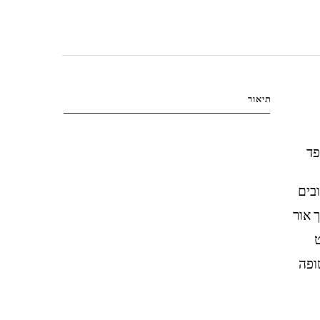
תיאור
עיצובים
בולט כרגע שבו נעלי הריצה באמת הגיעו לעצמן. ה-327 שופך אור
ט
 זיזים עטופה