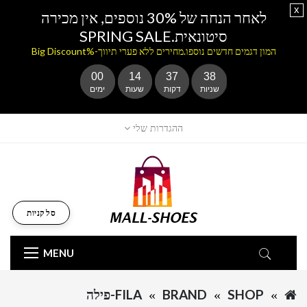
x
לאחר הנחה של 30% נוספים, אין מכירה
סיטונאית.SPRING SALE
המון דגמים חדשים נוספו.מחירים ללא פערי תיווך-%Big Discount
00
14
37
38
שניות
דקות
שעות
ימים
ההגדרות שלי
סל קניות
MENU
SHOP
BRAND
FILA-פילה