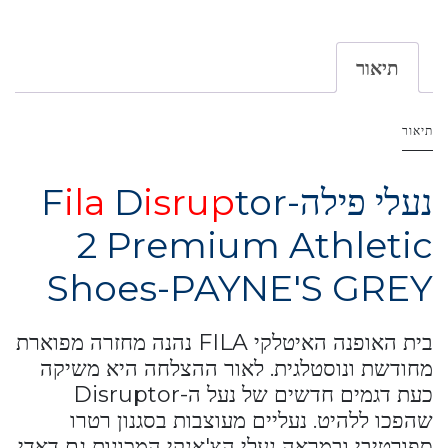
תיאור
תיאור
נעלי פילה-F
tor
isrup
D
ila
2 Premium Athletic
Shoes-PAYNE'S GREY
בית האופנה האיטלקי FILA נהנה מחזרה מפוארת
מחודשת ונוסטלגית. לאור ההצלחה היא משיקה
כעת דגמים חדשים של נעל ה-Disruptor
שהפכו ללהיט. נעליים מעוצבות בסגנון רטרו
ספורטיבי ובמראה נעלי הצ'אנקי המכונות גם דאדי