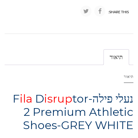
SHARE THIS:
תיאור
תיאור
נעלי פילה-F
tor
isrup
D
ila
2 Premium Athletic
Shoes-GREY WHITE