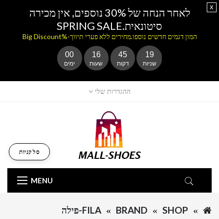
x
לאחר הנחה של 30% נוספים, אין מכירה
סיטונאית.SPRING SALE
המון דגמים חדשים נוספו.מחירים ללא פערי תיווך-%Big Discount
00
16
45
19
שניות
דקות
שעות
ימים
ההגדרות שלי
סל קניות
MENU
SHOP
BRAND
FILA-פילה