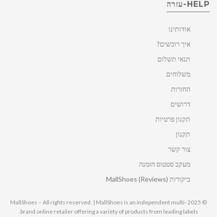
HELP-עזרה
אודותינו
איך רוכשים?
תנאי תשלום
משלוחים
החזרות
דרושים
תקנון פרטיות
תקנון
צור קשר
מעקב סטטוס הזמנה
ביקורות MallShoes (Reviews)
© 2025 MallShoes – All rights reserved. | MallShoes is an independent multi-
brand online retailer offering a variety of products from leading labels.